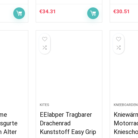
€
34.31
€
30.51
KITES
KNEEBOARDEN
me
EElabper Tragbarer
Kniewärm
tsgurte
Drachenrad
Motorra
m Alter
Kunststoff Easy Grip
Kniescho