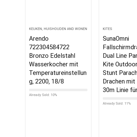
KEUKEN, HUISHOUDEN AND WONEN
KITES
Arendo
SunaOmni
722304584722
Fallschirmdr
Bronzo Edelstahl
Dual Line Par
Wasserkocher mit
Kite Outdoo
Temperatureinstellun
Stunt Parac
g, 2200, 18/8
Drachen mit 
30m Linie fü
Already Sold: 10%
Already Sold: 11%