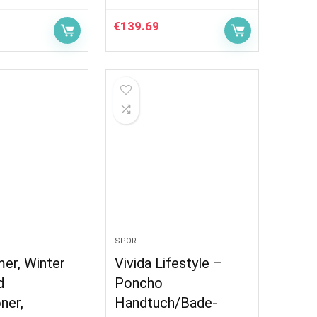
€
139.69
SPORT
er, Winter
Vivida Lifestyle –
d
Poncho
ner,
Handtuch/Bade-