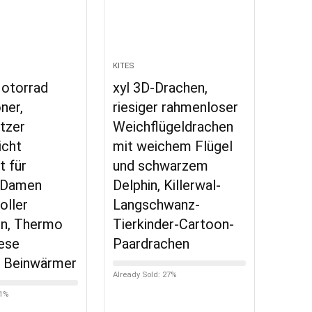
KITES
Motorrad
xyl 3D-Drachen,
ner,
riesiger rahmenloser
tzer
Weichflügeldrachen
icht
mit weichem Flügel
t für
und schwarzem
 Damen
Delphin, Killerwal-
oller
Langschwanz-
en, Thermo
Tierkinder-Cartoon-
ese
Paardrachen
e Beinwärmer
Already Sold: 27%
11%