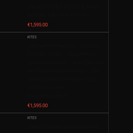
Waboba GP2428 EXTREME Water
Bouncing Ball, farblich sortiert
€
1,595.00
KITES
CIM Drachen-Bausätze – (2 Stück) –
DIY Eddy 44 Duo – Komplettsets
zum selber basteln – Jeder Drachen
mit 43x43cm Drachensegel – 20m
Drachenschnur auf Handgriff und
2x250cm Langen
Drachenschwänzen
€
1,595.00
KITES
Sraeriot Regenbogen-Drachen mit