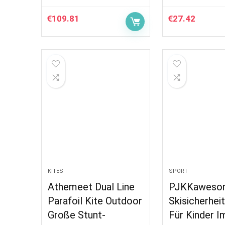
€
109.81
€
27.42
KITES
SPORT
Athemeet Dual Line
PJKKaweso
Parafoil Kite Outdoor
Skisicherhei
Große Stunt-
Für Kinder I