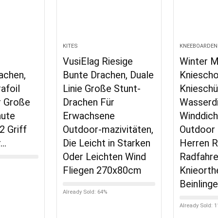
KITES
KNEEBOARDEN
VusiElag Riesige
Winter 
achen,
Bunte Drachen, Duale
Kniescho
afoil
Linie Große Stunt-
Knieschü
r Große
Drachen Für
Wasserd
hute
Erwachsene
Winddich
2 Griff
Outdoor-mazivitäten,
Outdoor
r…
Die Leicht in Starken
Herren R
Oder Leichten Wind
Radfahr
Fliegen 270x80cm
Knieorth
Beinling
Already Sold: 64%
Already Sold: 