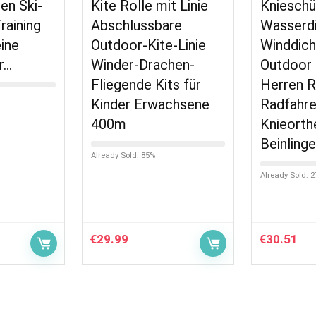
en Ski-
Kite Rolle mit Linie
Knieschü
raining
Abschlussbare
Wasserd
eine
Outdoor-Kite-Linie
Winddich
r…
Winder-Drachen-
Outdoor
Fliegende Kits für
Herren R
Kinder Erwachsene
Radfahr
400m
Knieorth
Beinling
Already Sold: 85%
Already Sold: 
€
29.99
€
30.51