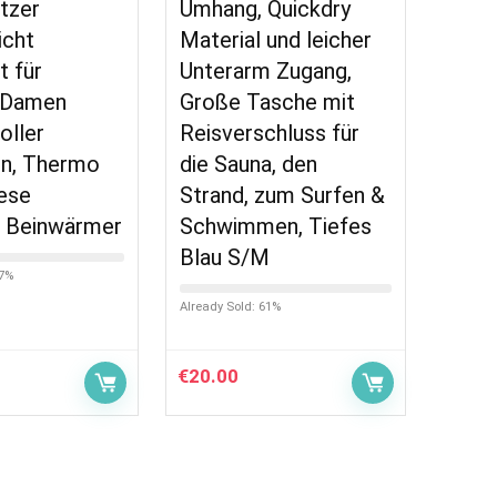
tzer
Umhang, Quickdry
icht
Material und leicher
t für
Unterarm Zugang,
 Damen
Große Tasche mit
oller
Reisverschluss für
en, Thermo
die Sauna, den
ese
Strand, zum Surfen &
e Beinwärmer
Schwimmen, Tiefes
Blau S/M
27%
Already Sold: 61%
€
20.00