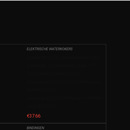
ELEKTRISCHE WATERKOKERS
Linnuo IN185Q2 Wasserkocher Weiß
Edelstahl Temperaturanzeige 1,7L
2200W-idealfürKaffeeTee-
Doppelwand-SchutzvorVerbrennung-
ElectricKettle-
abnehmbarerKalkfilter&Kunststofftei
linnenBPA-frei
€
37.66
BINDINGEN