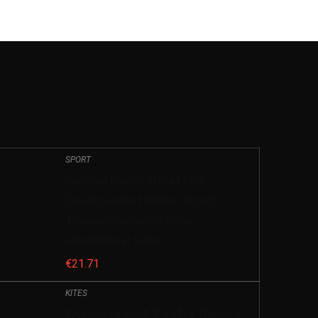
SPORT
VusiElag Kinder-Skigurt Und
Snowboardgurt Kinder-Skigurt
Trainings-Sicherheitsleine
Abnehmbarer Leine
€
21.71
KITES
Wolkenstürmer® Paraflex Trainer 3-