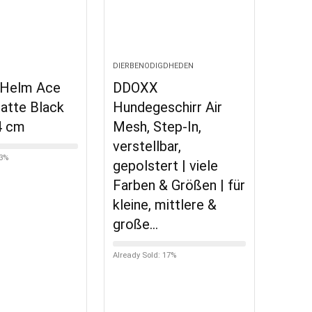
DIERBENODIGDHEDEN
 Helm Ace
DDOXX
atte Black
Hundegeschirr Air
4 cm
Mesh, Step-In,
verstellbar,
43%
gepolstert | viele
Farben & Größen | für
kleine, mittlere &
große…
Already Sold: 17%