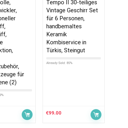
olle,
Tempo II 30-teiliges
ickler,
Vintage Geschirr Set
oneller
für 6 Personen,
ff,
handbemaltes
ff,
Keramik
ge
Kombiservice in
ktion,
Türkis, Steingut
-
Already Sold: 85%
ubehör,
zeuge für
ne (2)
59%
€
99.00