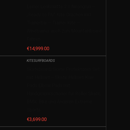
Leiner Lenkmatte 3.1 Neongrün –
„Ready to Fly“ Kite Drachen inkl.
Trainerbar – Trainer Kite –
Windtrainer auch zum Mountainboard
Fahren
€
14,999.00
KITESURFBOARDS
Skateboard/Skate Protektoren Set
mit Helmet – Skate Helmet Knie
Pads Elbow Pads mit
Handgelenkschoner für Roller Skate,
BMX, Bike und Anderen Extreme
Sports
€
3,699.00