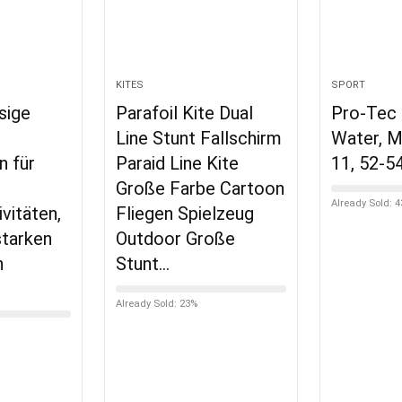
KITES
SPORT
sige
Parafoil Kite Dual
Pro-Tec
Line Stunt Fallschirm
Water, M
n für
Paraid Line Kite
11, 52-5
Große Farbe Cartoon
Already Sold: 
vitäten,
Fliegen Spielzeug
 starken
Outdoor Große
n
Stunt…
Already Sold: 23%