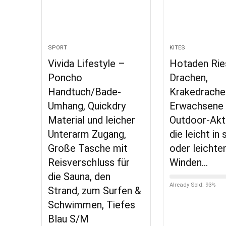
SPORT
KITES
Vivida Lifestyle –
Hotaden Rie
Poncho
Drachen,
Handtuch/Bade-
Krakedrache
Umhang, Quickdry
Erwachsene
Material und leicher
Outdoor-Akti
Unterarm Zugang,
die leicht in
Große Tasche mit
oder leichte
Reisverschluss für
Winden…
die Sauna, den
Already Sold: 93%
Strand, zum Surfen &
Schwimmen, Tiefes
Blau S/M