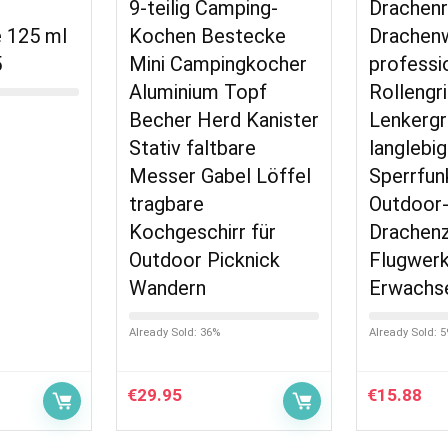
9-teilig Camping-
Drachenr
e 125 ml
Kochen Bestecke
Drachenw
5
Mini Campingkocher
professi
Aluminium Topf
Rollengri
Becher Herd Kanister
Lenkergri
Stativ faltbare
langlebi
Messer Gabel Löffel
Sperrfun
tragbare
Outdoor
Kochgeschirr für
Drachenz
Outdoor Picknick
Flugwerk
Wandern
Erwachse
Already Sold: 36%
Already Sold: 
€
29.95
€
15.88