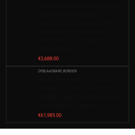
Wassersparend- Mischbatterie mit 50cm
Kalt/Warmwasser Anschluss,
Waschtischarmatur Infache Montage,
Badarmaturen für Waschbecken,
Badezimmer, Waschtischbatterie
Messing, Silber
€
3,688.00
OPBLAASBARE BORDEN
Bluefin Cruise Carbon SUP Board Set |
Aufblasbares Stand Up Paddle Board | 6
Zoll Dick | Carbon Fibre Paddel | Kajak
Sitz | Komplettes Zubehör…
€
61,985.00