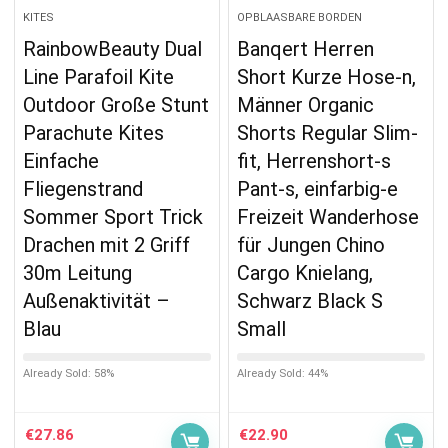
KITES
OPBLAASBARE BORDEN
RainbowBeauty Dual
Banqert Herren
Line Parafoil Kite
Short Kurze Hose-n,
Outdoor Große Stunt
Männer Organic
Parachute Kites
Shorts Regular Slim-
Einfache
fit, Herrenshort-s
Fliegenstrand
Pant-s, einfarbig-e
Sommer Sport Trick
Freizeit Wanderhose
Drachen mit 2 Griff
für Jungen Chino
30m Leitung
Cargo Knielang,
Außenaktivität –
Schwarz Black S
Blau
Small
Already Sold: 58%
Already Sold: 44%
€
27.86
€
22.90