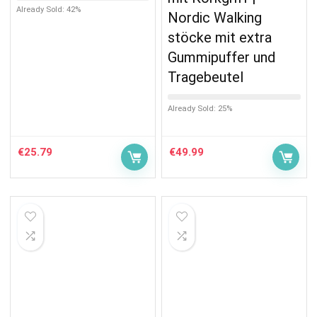
Already Sold: 42%
Nordic Walking
stöcke mit extra
Gummipuffer und
Tragebeutel
Already Sold: 25%
€
25.79
€
49.99