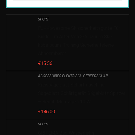
SPORT
PJKKawesome Skisicherheitsgurte Für
Kinder Im Alter Von 3-6 Jahren Ski-
kabelbaum-Training Sicherheitsleine
Abnehmbarer…
€
15.56
ACCESSOIRES ELEKTRISCH GEREEDSCHAP
Kreissägeblatt Schärfmaschine
Sägeblatt Schärfgerät Sägeblatt Spitzer
– Bench Montage 110 W
€
146.00
SPORT
GRIFEMA Bad Wasserhahn