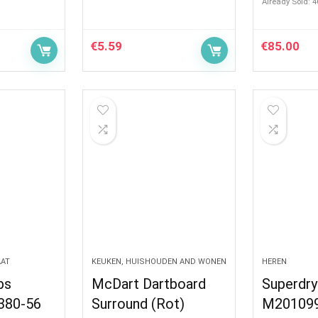
Already Sold: 
€
5.59
€
85.00
AAT
KEUKEN, HUISHOUDEN AND WONEN
HEREN
bs
McDart Dartboard
Superdr
380-56
Surround (Rot)
M20109