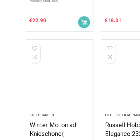
Already Sold: 56%
€
22.90
€
18.01
KNEEBOARDEN
FILTERKOFFIEAPPAR
Winter Motorrad
Russell Hob
Knieschoner,
Elegance 23