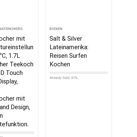
 WATERKOKERS
BOEKEN
ocher mit
Salt & Silver
ureinstellun
Lateinamerika:
°C, 1.7L
Reisen Surfen
cher Teekoch
Kochen
ED Touch
Already Sold: 61%
isplay,
ocher mit
and Design,
n
efunktion.