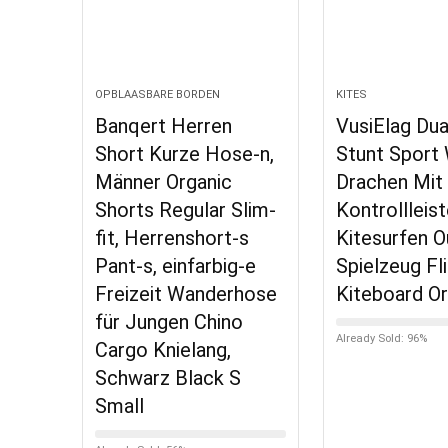
OPBLAASBARE BORDEN
KITES
Banqert Herren
VusiElag Dual
Short Kurze Hose-n,
Stunt Sport
Männer Organic
Drachen Mit
Shorts Regular Slim-
Kontrollleis
fit, Herrenshort-s
Kitesurfen 
Pant-s, einfarbig-e
Spielzeug Fl
Freizeit Wanderhose
Kiteboard O
für Jungen Chino
Already Sold: 96%
Cargo Knielang,
Schwarz Black S
Small