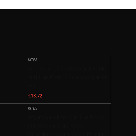
KITES
Case Cover Großer Octopus Kite Mit
Griff Linie Kinder Drachen Großhandel
Kite
€
13.72
KITES
Regenbogen-Kites Dual Line Parafoil
Kite Outdoor Große Stunt-
Fallschirm-Drachen Mit 2 Griff 30m-