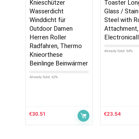
Knieschützer
Toaster Lon
Wasserdicht
Glass / Stain
Winddicht für
Steel with Ro
Outdoor Damen
Attachment,
Herren Roller
Electronicall
Radfahren, Thermo
Already Sold: 64%
Knieorthese
Beinlinge Beinwärmer
Already Sold: 62%
€
30.51
€
23.54