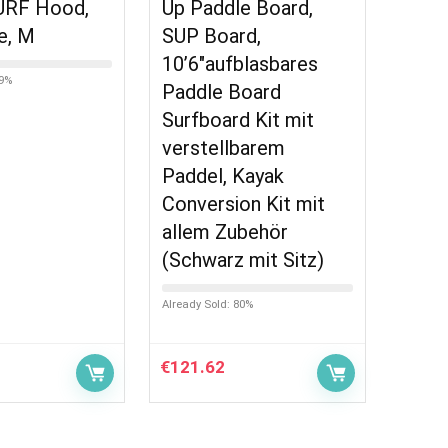
URF Hood,
Up Paddle Board,
e, M
SUP Board,
10’6″aufblasbares
49%
Paddle Board
Surfboard Kit mit
verstellbarem
Paddel, Kayak
Conversion Kit mit
allem Zubehör
(Schwarz mit Sitz)
Already Sold: 80%
€
121.62