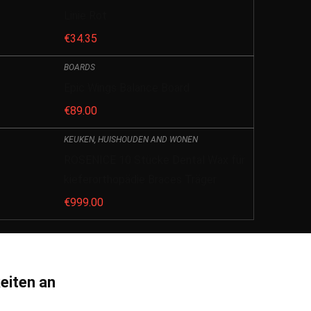
Linie Rot
€
34.35
BOARDS
Epic Wings Balance Board
€
89.00
KEUKEN, HUISHOUDEN AND WONEN
ROSENICE 10 Stücke Dental Wax für
kieferorthopädie Braces Träger
€
999.00
eiten an