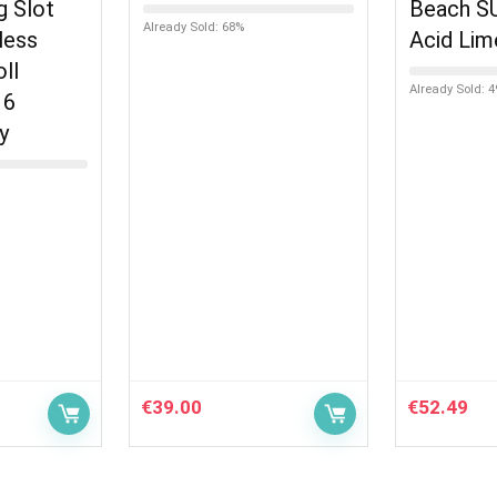
g Slot
Beach S
Already Sold: 68%
less
Acid Lim
ll
Already Sold: 
 6
y
€
39.00
€
52.49