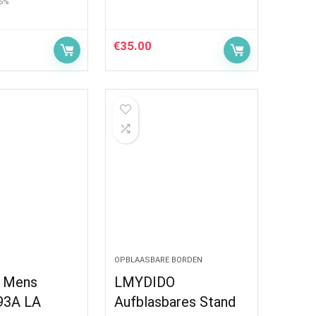
46%
€
35.00
OPBLAASBARE BORDEN
y Mens
LMYDIDO
93A LA
Aufblasbares Stand