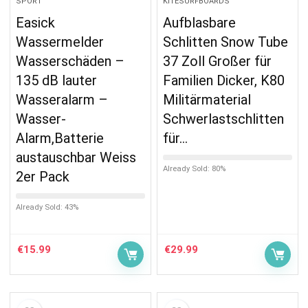
SPORT
KITESURFBOARDS
Easick
Aufblasbare
Wassermelder
Schlitten Snow Tube
Wasserschäden –
37 Zoll Großer für
135 dB lauter
Familien Dicker, K80
Wasseralarm –
Militärmaterial
Wasser-
Schwerlastschlitten
Alarm,Batterie
für…
austauschbar Weiss
Already Sold: 80%
2er Pack
Already Sold: 43%
€
15.99
€
29.99