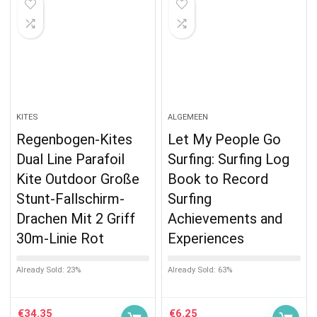
KITES
ALGEMEEN
Regenbogen-Kites
Let My People Go
Dual Line Parafoil
Surfing: Surfing Log
Kite Outdoor Große
Book to Record
Stunt-Fallschirm-
Surfing
Drachen Mit 2 Griff
Achievements and
30m-Linie Rot
Experiences
Already Sold: 23%
Already Sold: 63%
€
34.35
€
6.25