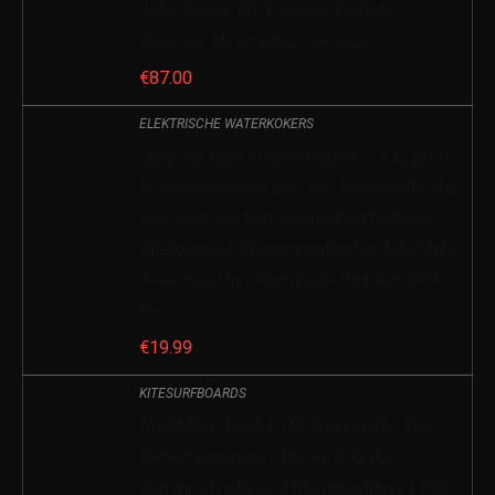
Jobe Repair Kit Towable Funtube
Zubehör, Mehrfarbig, One Size
€
87.00
ELEKTRISCHE WATERKOKERS
Onlyelax Glas Wasserkocher, 1,7 L, 2200
W Wasserkessel electric, Cautomatische
Abschaltfunktion, Schnellheizfunktion,
Glaskessel I Glaswasserkocher Edelstahl
Teekessel mit Warmhaltefunktion BPA
Frei
€
19.99
KITESURFBOARDS
MAGMA 2-Pack | 3M Spanngurte Kurz
Befestigungsgurt Mit Anti-Kratz
Gummischnalle und Klemmschloss | 500