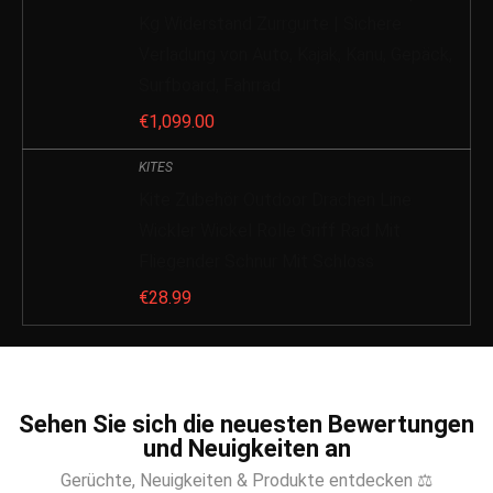
Kg Widerstand Zurrgurte | Sichere
Verladung von Auto, Kajak, Kanu, Gepäck,
Surfboard, Fahrrad
€
1,099.00
KITES
Kite Zubehör Outdoor Drachen Line
Wickler Wickel Rolle Griff Rad Mit
Fliegender Schnur Mit Schloss
€
28.99
Sehen Sie sich die neuesten Bewertungen
und Neuigkeiten an
Gerüchte, Neuigkeiten & Produkte entdecken ⚖