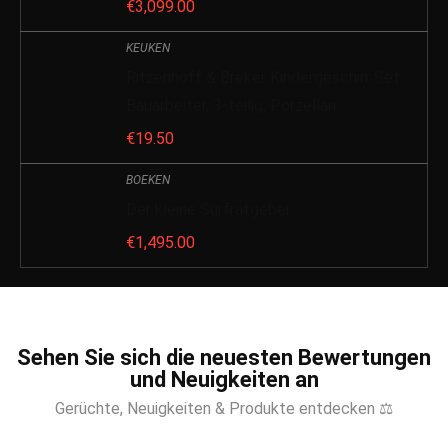
€
3,099.00
KEUKEN
Ritzenhoff & Breker Kindergeschirr Set
Bauarbeiter, 3-teilig, Porzellan
€
19.50
BOEKEN
Der kleine Surfratgeber
€
1,495.00
Sehen Sie sich die neuesten Bewertungen
und Neuigkeiten an
Gerüchte, Neuigkeiten & Produkte entdecken ⚖