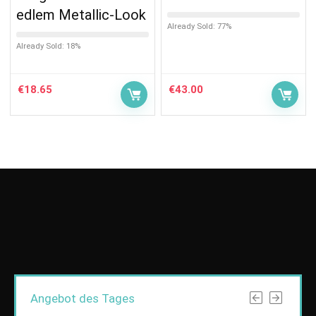
edlem Metallic-Look
Already Sold: 77%
Already Sold: 18%
€
18.65
€
43.00
Angebot des Tages