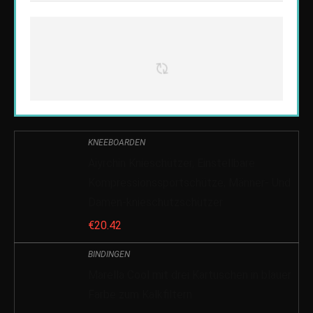
KNEEBOARDEN
Aiyrchin Knieschützer, Einstellbare
Kompressionssportschütze, Männer- Und
Damen-knieschutzschützer
€
20.42
BINDINGEN
Marella Cool mit drei Kartuschen in blauer
Farbe zum Kalkfiltern