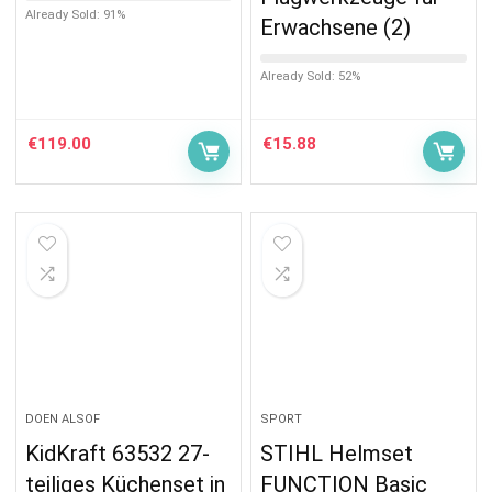
Already Sold: 91%
Erwachsene (2)
Already Sold: 52%
€
119.00
€
15.88
DOEN ALSOF
SPORT
KidKraft 63532 27-
STIHL Helmset
teiliges Küchenset in
FUNCTION Basic