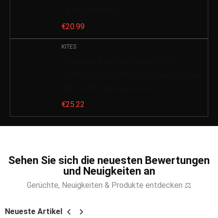
für Waschbecken
€
20.99
KITES
Athemeet Dual Line Parafoil Kite
Outdoor Große Stunt-Fallschirm-Drachen
Mit 2 Griff 30m-Linie Grün.
€
25.22
Sehen Sie sich die neuesten Bewertungen
und Neuigkeiten an
Gerüchte, Neuigkeiten & Produkte entdecken ⚖
Neueste Artikel