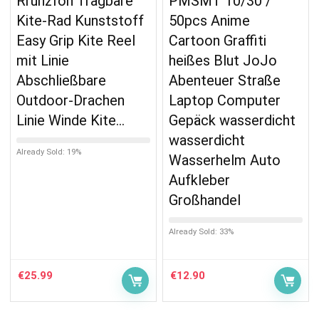
Rrunzfon Tragbare
PMSMT 10/30 /
Kite-Rad Kunststoff
50pcs Anime
Easy Grip Kite Reel
Cartoon Graffiti
mit Linie
heißes Blut JoJo
Abschließbare
Abenteuer Straße
Outdoor-Drachen
Laptop Computer
Linie Winde Kite…
Gepäck wasserdicht
wasserdicht
Already Sold: 19%
Wasserhelm Auto
Aufkleber
Großhandel
Already Sold: 33%
€
25.99
€
12.90