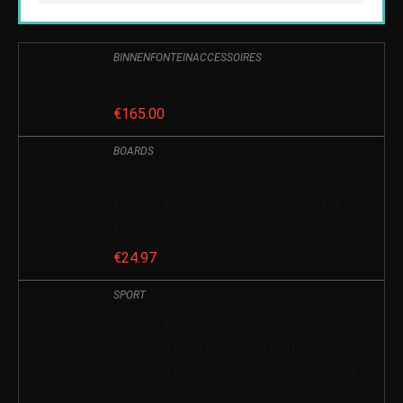
BINNENFONTEINACCESSOIRES
Schuroco Brunnen-spezial Plus 1 Liter
€
165.00
BOARDS
Engelhard Arzneimittel Gmbh & Co
Esprico Kaukapseln , 120 Stück (1Er
Pack)
€
24.97
SPORT
Lonheo Einhebel Wasserhahn Bad
Mischbatterie mit 50cm Kaltes Warmes
Wasser 3/8 Zoll Schläuche, Verchromt
Badezimmer Armatur Waschtischarmatur