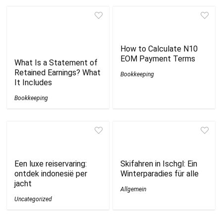
How to Calculate N10
EOM Payment Terms
What Is a Statement of
Retained Earnings? What
Bookkeeping
It Includes
Bookkeeping
Een luxe reiservaring:
Skifahren in Ischgl: Ein
ontdek indonesië per
Winterparadies für alle
jacht
Allgemein
Uncategorized