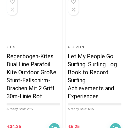
KITES
ALGEMEEN
Regenbogen-Kites
Let My People Go
Dual Line Parafoil
Surfing: Surfing Log
Kite Outdoor Große
Book to Record
Stunt-Fallschirm-
Surfing
Drachen Mit 2 Griff
Achievements and
30m-Linie Rot
Experiences
Already Sold: 23%
Already Sold: 63%
€
34.35
€
6.25