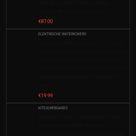
Jobe Repair Kit Towable Funtube
Zubehör, Mehrfarbig, One Size
€
87.00
ELEKTRISCHE WATERKOKERS
Onlyelax Glas Wasserkocher, 1,7 L, 2200
W Wasserkessel electric, Cautomatische
Abschaltfunktion, Schnellheizfunktion,
Glaskessel I Glaswasserkocher Edelstahl
Teekessel mit Warmhaltefunktion BPA
Frei
€
19.99
KITESURFBOARDS
MAGMA 2-Pack | 3M Spanngurte Kurz
Befestigungsgurt Mit Anti-Kratz
Gummischnalle und Klemmschloss | 500