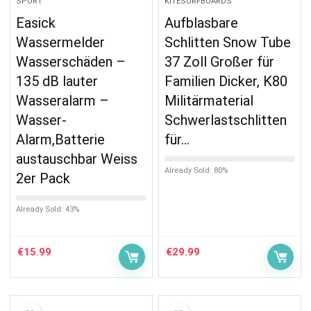
SPORT
KITESURFBOARDS
Easick
Aufblasbare
Wassermelder
Schlitten Snow Tube
Wasserschäden –
37 Zoll Großer für
135 dB lauter
Familien Dicker, K80
Wasseralarm –
Militärmaterial
Wasser-
Schwerlastschlitten
Alarm,Batterie
für…
austauschbar Weiss
Already Sold: 80%
2er Pack
Already Sold: 43%
€
15.99
€
29.99