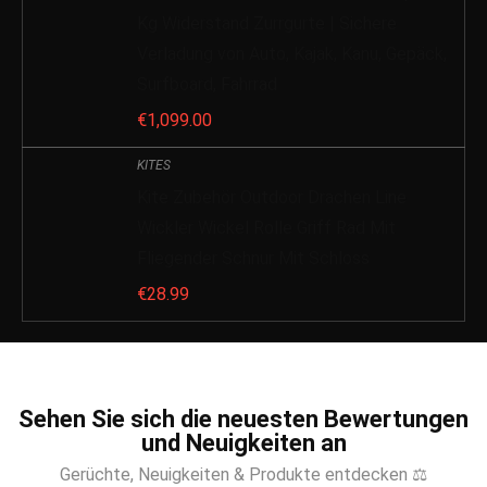
Kg Widerstand Zurrgurte | Sichere
Verladung von Auto, Kajak, Kanu, Gepäck,
Surfboard, Fahrrad
€
1,099.00
KITES
Kite Zubehör Outdoor Drachen Line
Wickler Wickel Rolle Griff Rad Mit
Fliegender Schnur Mit Schloss
€
28.99
Sehen Sie sich die neuesten Bewertungen
und Neuigkeiten an
Gerüchte, Neuigkeiten & Produkte entdecken ⚖