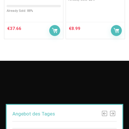
Already Sold: 88%
€
37.66
€
8.99
Angebot des Tages