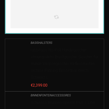
BASISHALSTERS
rabbitgoo No-Pull Hundegeschirr
atmungsaktiv Brustgeschirr Geschirr für
Hunde Welpengeschirr Reflexstreifen
Sichere Führung Einstellbar Weich
Schwarz L
€
2,399.00
BINNENFONTEINACCESSOIRES
Schuroco Brunnen-spezial Plus 1 Liter