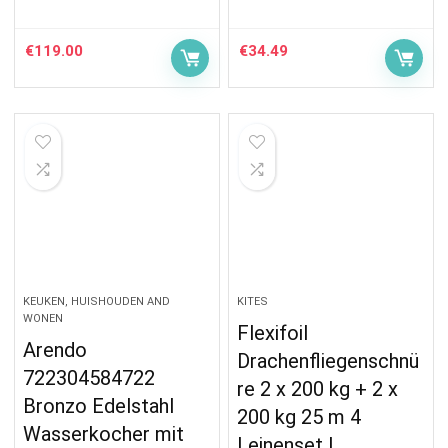
€
119.00
€
34.49
KEUKEN, HUISHOUDEN AND
KITES
WONEN
Flexifoil
Arendo
Drachenfliegenschnü
722304584722
re 2 x 200 kg + 2 x
Bronzo Edelstahl
200 kg 25 m 4
Wasserkocher mit
Leinenset |