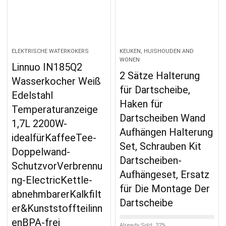
ELEKTRISCHE WATERKOKERS
KEUKEN, HUISHOUDEN AND
WONEN
Linnuo IN185Q2
2 Sätze Halterung
Wasserkocher Weiß
für Dartscheibe,
Edelstahl
Haken für
Temperaturanzeige
Dartscheiben Wand
1,7L 2200W-
Aufhängen Halterung
idealfürKaffeeTee-
Set, Schrauben Kit
Doppelwand-
Dartscheiben-
SchutzvorVerbrennu
Aufhängeset, Ersatz
ng-ElectricKettle-
für Die Montage Der
abnehmbarerKalkfilt
Dartscheibe
er&Kunststoffteilinn
enBPA-frei
Already Sold: 22%