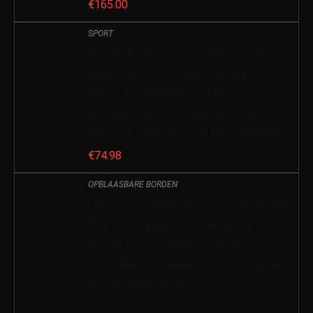
€
165.00
SPORT
WOOHSE Waschtischarmatur für Bad,
Badarmatur Wasserhahn Bad Einhand-
Waschtischbatterie aus Messing,
Mischbatterie Waschbecken Armatur
Bad, Kalt + Warmwasser Mischbatterie
€
74.98
OPBLAASBARE BORDEN
LMYDIDO Aufblasbares Stand Up Paddle
Board, SUP Board, 10’6″aufblasbares
Paddle Board Surfboard Kit mit
verstellbarem Paddel, Kayak Conversion
Kit mit allem Zubehör (Schwarz mit
Sitz)