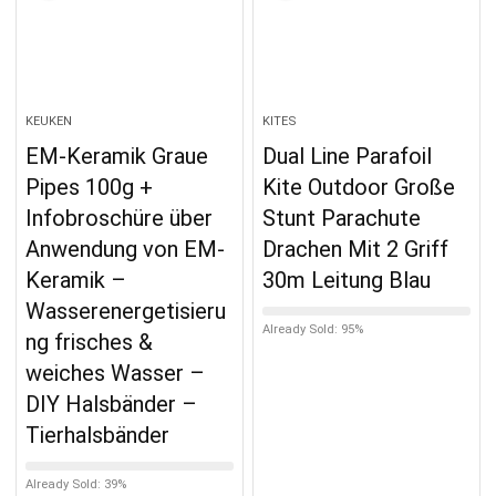
KEUKEN
KITES
EM-Keramik Graue
Dual Line Parafoil
Pipes 100g +
Kite Outdoor Große
Infobroschüre über
Stunt Parachute
Anwendung von EM-
Drachen Mit 2 Griff
Keramik –
30m Leitung Blau
Wasserenergetisieru
Already Sold: 95%
ng frisches &
weiches Wasser –
DIY Halsbänder –
Tierhalsbänder
Already Sold: 39%