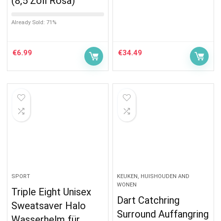
(8,5 Zoll Rosa)
Already Sold: 71%
€
6.99
€
34.49
SPORT
KEUKEN, HUISHOUDEN AND
WONEN
Triple Eight Unisex
Dart Catchring
Sweatsaver Halo
Surround Auffangring
Wasserhelm für