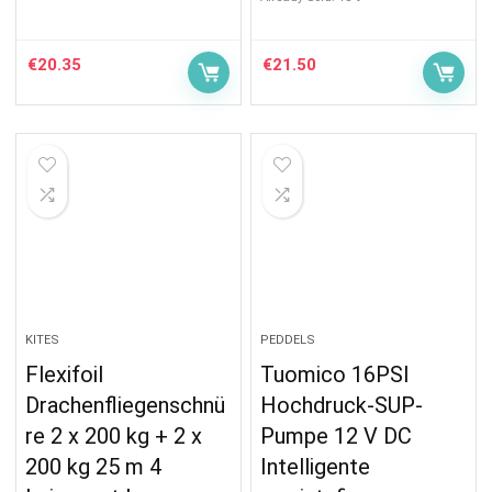
€
20.35
€
21.50
KITES
PEDDELS
Flexifoil
Tuomico 16PSI
Drachenfliegenschnü
Hochdruck-SUP-
re 2 x 200 kg + 2 x
Pumpe 12 V DC
200 kg 25 m 4
Intelligente