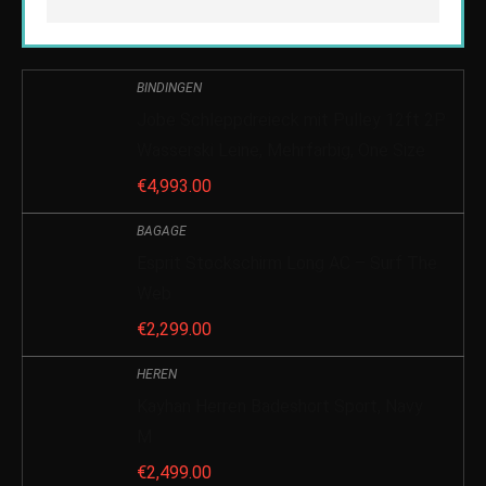
BINDINGEN
Jobe Schleppdreieck mit Pulley 12ft 2P
Wasserski Leine, Mehrfarbig, One Size
€
4,993.00
BAGAGE
Esprit Stockschirm Long AC – Surf The
Web
€
2,299.00
HEREN
Kayhan Herren Badeshort Sport, Navy
M
€
2,499.00