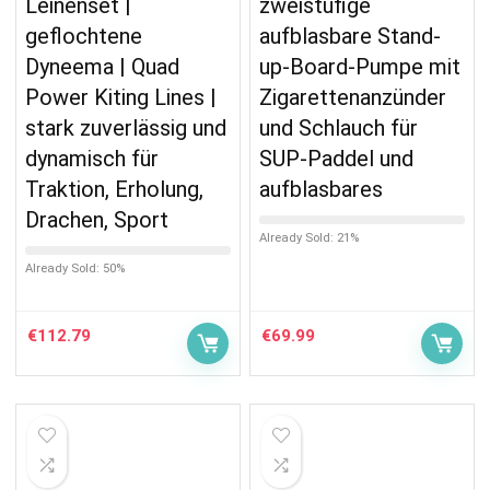
Leinenset |
zweistufige
geflochtene
aufblasbare Stand-
Dyneema | Quad
up-Board-Pumpe mit
Power Kiting Lines |
Zigarettenanzünder
stark zuverlässig und
und Schlauch für
dynamisch für
SUP-Paddel und
Traktion, Erholung,
aufblasbares
Drachen, Sport
Already Sold: 21%
Already Sold: 50%
€
112.79
€
69.99