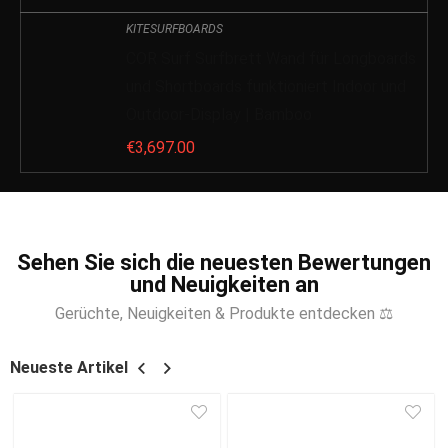
KITESURFBOARDS
COR Surf Surfbrett Wand für Longboards
und Shortboards funktioniert Indoor und
Outdoor-Display | Bamboo
€
3,697.00
Sehen Sie sich die neuesten Bewertungen
und Neuigkeiten an
Gerüchte, Neuigkeiten & Produkte entdecken ⚖
Neueste Artikel