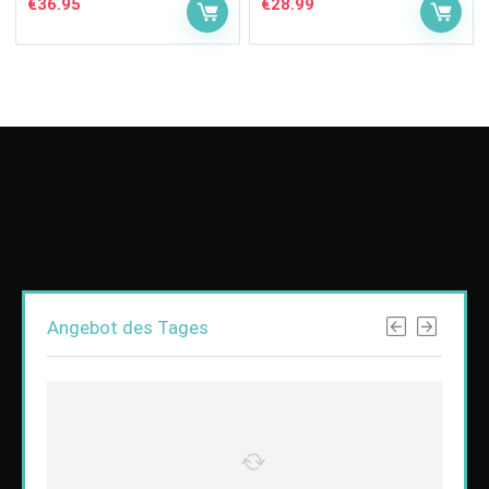
€
36.95
€
28.99
Angebot des Tages