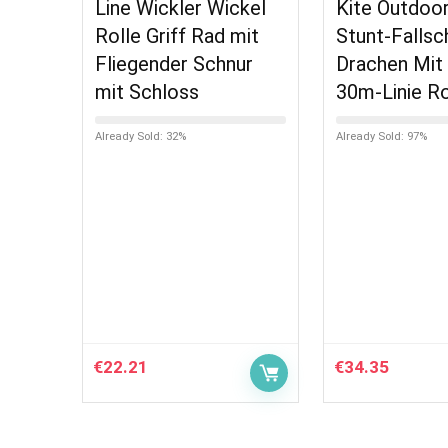
Line Wickler Wickel
Kite Outdoo
Rolle Griff Rad mit
Stunt-Fallsc
Fliegender Schnur
Drachen Mit 
mit Schloss
30m-Linie R
Already Sold: 32%
Already Sold: 97%
€
22.21
€
34.35