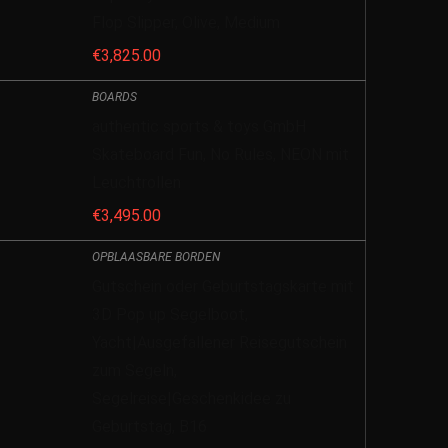
Flop Slipper, Olive, Medium
€
3,825.00
BOARDS
authentic sports & toys GmbH
Skateboard Fun, No Rules, NEON mit
Leuchtrollen
€
3,495.00
OPBLAASBARE BORDEN
Gutschein oder Geburtstagskarte mit
3D Pop up Segelboot,
Yacht|Ausgefallener Reisegutschein
zum Segeln,
Segelreise|Geschenkidee zu
Geburtstag, B16