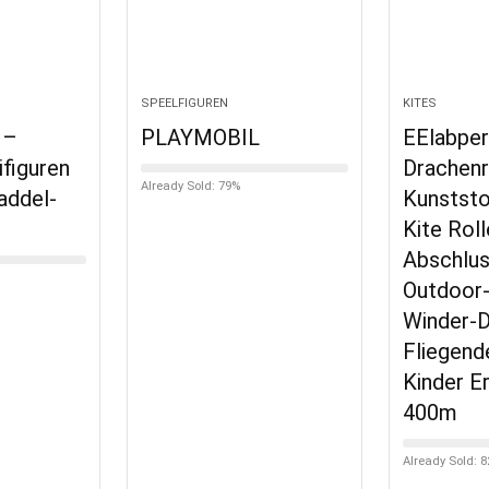
SPEELFIGUREN
KITES
 –
PLAYMOBIL
EElabper
figuren
Drachen
Already Sold: 79%
addel-
Kunststo
Kite Roll
Abschlu
Outdoor-
Winder-D
Fliegende
Kinder 
400m
Already Sold: 