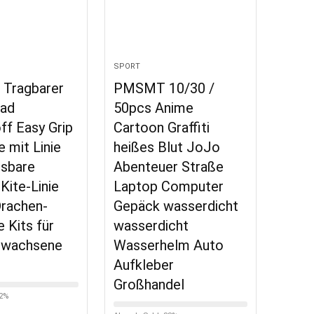
SPORT
 Tragbarer
PMSMT 10/30 /
rad
50pcs Anime
ff Easy Grip
Cartoon Graffiti
e mit Linie
heißes Blut JoJo
ssbare
Abenteuer Straße
Kite-Linie
Laptop Computer
rachen-
Gepäck wasserdicht
 Kits für
wasserdicht
Erwachsene
Wasserhelm Auto
Aufkleber
Großhandel
82%