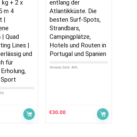
 kg + 2 x
entlang der
5 m 4
Atlantikküste. Die
t |
besten Surf-Spots,
ene
Strandbars,
 | Quad
Campingplätze,
ting Lines |
Hotels und Routen in
verlässig und
Portugal und Spanien
h für
Already Sold: 46%
 Erholung,
 Sport
95%
€
30.00