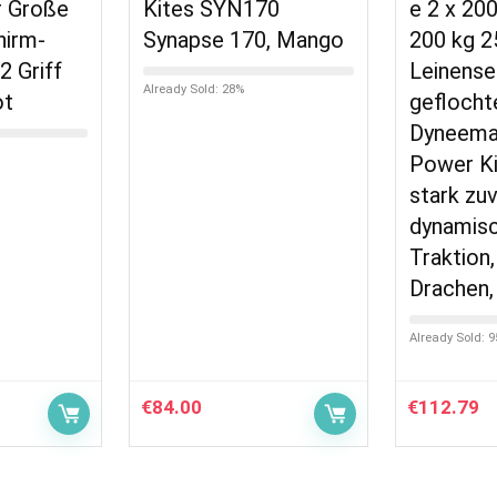
r Große
Kites SYN170
e 2 x 200
hirm-
Synapse 170, Mango
200 kg 2
2 Griff
Leinense
Already Sold: 28%
ot
geflocht
Dyneema
Power Ki
stark zu
dynamisc
Traktion,
Drachen,
Already Sold: 
€
84.00
€
112.79