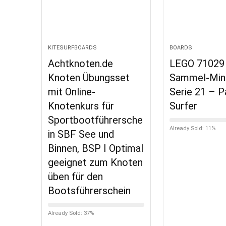
KITESURFBOARDS
BOARDS
Achtknoten.de
LEGO 71029
Knoten Übungsset
Sammel-Mini
mit Online-
Serie 21 – P
Knotenkurs für
Surfer
Sportbootführersche
Already Sold: 11%
in SBF See und
Binnen, BSP I Optimal
geeignet zum Knoten
üben für den
Bootsführerschein
Already Sold: 37%