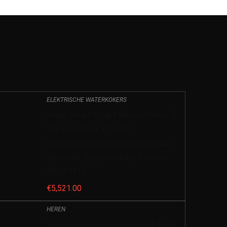
ELEKTRISCHE WATERKOKERS
Krups Smart’n Light Wasserkocher, 5
Temperaturen, 1,7 Liter
Fassungsvermögen, Innenleben aus
Edelstahl, Doppelwandig, Schwarz,
BW801810
€
5,521.00
HEREN
Superdry Herren SURF Leather FLIP