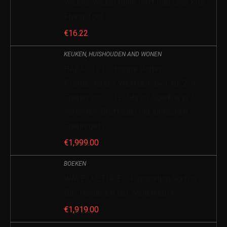
Wickler Wickel Rolle Griff Rad Linie Kite
Flying Tool
€
16.22
KEUKEN, HUISHOUDEN AND WONEN
HABA 4321 – Hoppe Reiter
Pferdestarkes Wettlaufspiel, für 2-4
Spieler von 3-12 Jahren, Spielbar in 3
Varianten, Brettspiel mit einfachen
Spielregeln
€
1,999.00
BOEKEN
WAVE CULTURE – Faszination Surfen:
Das Handbuch der Wellenreiter
€
1,919.00