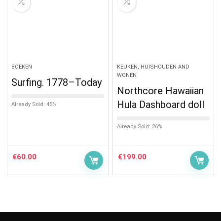
BOEKEN
KEUKEN, HUISHOUDEN AND
WONEN
Surfing. 1778–Today
Northcore Hawaiian
Hula Dashboard doll
Already Sold: 45%
Already Sold: 26%
€
60.00
€
199.00