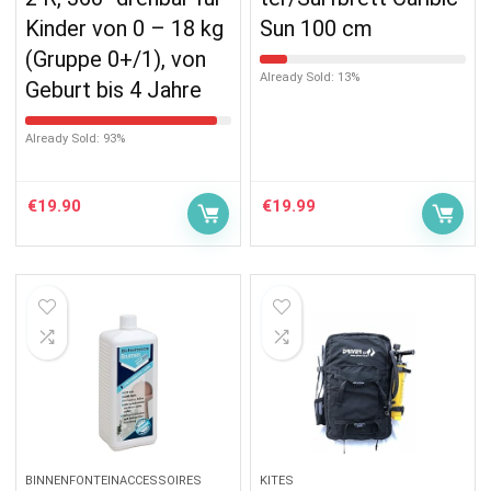
Kinder von 0 – 18 kg
Sun 100 cm
(Gruppe 0+/1), von
Already Sold: 13%
Geburt bis 4 Jahre
Already Sold: 93%
€
19.90
€
19.99
BINNENFONTEINACCESSOIRES
KITES