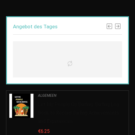
Angebot des Tages
ALGEMEEN
Let My People Go Surfing: Surfing Log
Book to Record Surfing Achievements
and Experiences
€
6.25