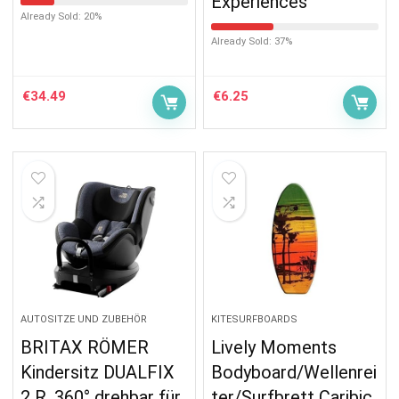
Experiences
Already Sold: 20%
Already Sold: 37%
€
34.49
€
6.25
AUTOSITZE UND ZUBEHÖR
KITESURFBOARDS
BRITAX RÖMER
Lively Moments
Kindersitz DUALFIX
Bodyboard/Wellenrei
2 R, 360° drehbar für
ter/Surfbrett Caribic