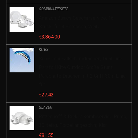
COMBINATIESETS
Amazon Basics Geschirrservice, 16
Stück, für 4 Personen, Weiß
€
3,864.00
KITES
SunaOmni Fallschirmdrachen, Dual Line
Parafoil Kite Outdoor Große Stunt
Parachute Drachen mit 2 Griff 30m Linie
für…
€
27.42
GLAZEN
Ritzenhoff & Breker Kombiservice Primo,
30-teilig, Porzellangeschirr, Klar
€
81.55