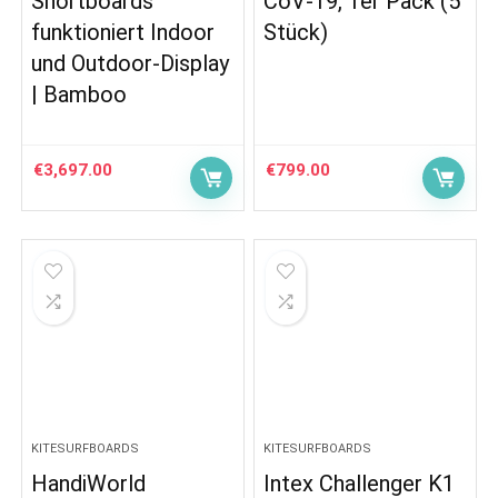
Shortboards
CoV-19, 1er Pack (5
funktioniert Indoor
Stück)
und Outdoor-Display
| Bamboo
€
3,697.00
€
799.00
KITESURFBOARDS
KITESURFBOARDS
HandiWorld
Intex Challenger K1