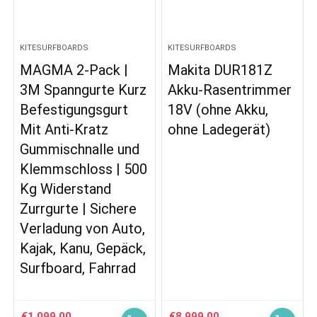
KITESURFBOARDS
KITESURFBOARDS
MAGMA 2-Pack |
Makita DUR181Z
3M Spanngurte Kurz
Akku-Rasentrimmer
Befestigungsgurt
18V (ohne Akku,
Mit Anti-Kratz
ohne Ladegerät)
Gummischnalle und
Klemmschloss | 500
Kg Widerstand
Zurrgurte | Sichere
Verladung von Auto,
Kajak, Kanu, Gepäck,
Surfboard, Fahrrad
€
1,099.00
€
8,999.00