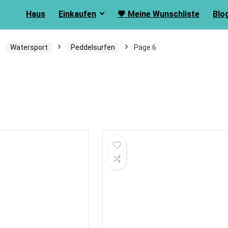
Haus
Einkaufen
💗 Meine Wunschliste
Blo
Watersport
Peddelsurfen
Page 6