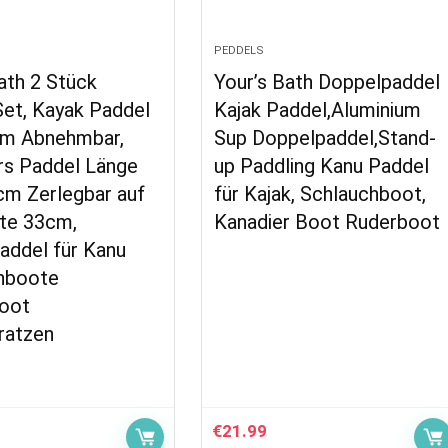
PEDDELS
ath 2 Stück
Your’s Bath Doppelpaddel
Set, Kayak Paddel
Kajak Paddel,Aluminium
um Abnehmbar,
Sup Doppelpaddel,Stand-
rs Paddel Länge
up Paddling Kanu Paddel
cm Zerlegbar auf
für Kajak, Schlauchboot,
te 33cm,
Kanadier Boot Ruderboot
addel für Kanu
hboote
oot
ratzen
€
21.99