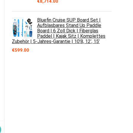
€
8,714.00
Bluefin Cruise SUP Board Set |
Aufblasbares Stand Up Paddle
Board | 6 Zoll Dick | Fiberglas
Paddel | Kajak Sitz | Komplettes
Zubehör | 5-Jahres-Garantie | 10’8, 12’, 15’
€
599.00