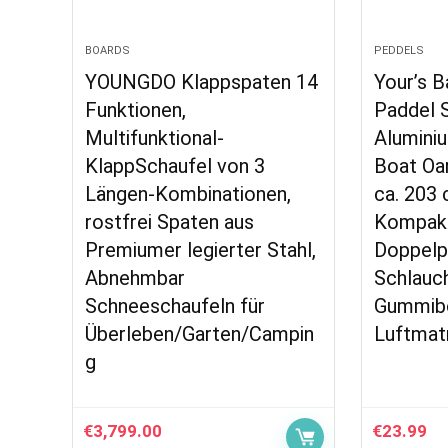
BOARDS
PEDDELS
YOUNGDO Klappspaten 14
Your’s B
Funktionen,
Paddel 
Multifunktional-
Alumini
KlappSchaufel von 3
Boat Oa
Längen-Kombinationen,
ca. 203 
rostfrei Spaten aus
Kompak
Premiumer legierter Stahl,
Doppelp
Abnehmbar
Schlauc
Schneeschaufeln für
Gummib
Überleben/Garten/Campin
Luftmat
g
€
3,799.00
€
23.99