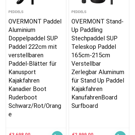
PEDDELS
PEDDELS
OVERMONT Paddel
OVERMONT Stand-
Aluminium
Up Paddling
Doppelpaddel SUP
Stechpaddel SUP
Paddel 222cm mit
Teleskop Paddel
verstellbaren
165cm-215cm
Paddel-Blätter für
Verstellbar
Kanusport
Zerlegbar Aluminum
Kajakfahren
für Stand Up Paddel
Kanadier Boot
Kajakfahren
Ruderboot
KanufahrenBoard
Schwarz/Rot/Orang
Surfboard
e
€
3,698.00
€
2,999.00