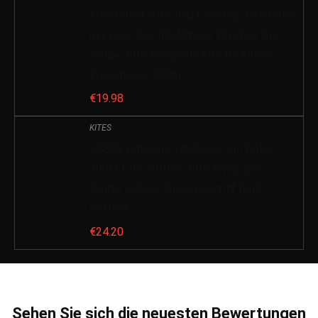
Kunststoff-Kite-Rad Easy Grip Kite Rolle
mit Linie abschlieÃŸbarer Drachen line
Winder Kite Fliegende Kits für Kinder
Erwachsene 200m
€
19.98
KITES
VGEBY Kite Line Winder, 22 cm Rolle
400M Line Outdoor Kite Flying Line
Winder Schnur Wicklungsgriff Rolle
Griffrad
€
24.20
Sehen Sie sich die neuesten Bewertungen