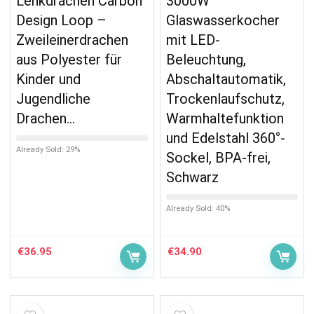
Lenkdrachen Carbon
3000W
Design Loop –
Glaswasserkocher
Zweileinerdrachen
mit LED-
aus Polyester für
Beleuchtung,
Kinder und
Abschaltautomatik,
Jugendliche
Trockenlaufschutz,
Drachen…
Warmhaltefunktion
und Edelstahl 360°-
Already Sold: 29%
Sockel, BPA-frei,
Schwarz
Already Sold: 40%
€
36.95
€
34.90