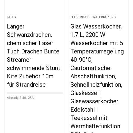
KITES
ELEKTRISCHE WATERKOKERS
Langer
Glas Wasserkocher,
Schwanzdrachen,
1,7 L, 2200 W
chemischer Faser
Wasserkocher mit 5
Tuch Drachen Bunte
Temperaturregelung
Streamer
40-90°C,
schwimmende Stunt
Cautomatische
Kite Zubehör 10m
Abschaltfunktion,
für Strandreise
Schnellheizfunktion,
Glaskessel I
Already Sold: 25%
Glaswasserkocher
Edelstahl I
Teekessel mit
Warmhaltefunktion