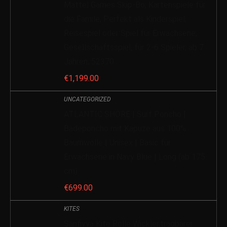
Mattel Games Skip-Bo, Kartenspiele für
die Famile, Perfekt als Kinderspiel,
Reisespiel oder Spiel für Erwachsene,
Gesellschaftsspiel, für 2-6 Spieler, ab 7
Jahren, 52370
€
1,199.00
UNCATEGORIZED
ATLANTIC SHORE | Surf Poncho |
Badeponcho mit Kapuze aus 100%
Baumwolle | Unisex | Basic für
Erwachsene in Navy Blue | Long (ab 175
cm)
€
699.00
KITES
Sanfiyya Kite Rolle Wickler,tragbarer