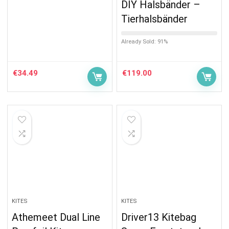
DIY Halsbänder –
Tierhalsbänder
Already Sold: 91%
€
34.49
€
119.00
KITES
KITES
Athemeet Dual Line
Driver13 Kitebag