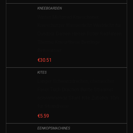
KNEEBOARDEN
Winter Motorrad Knieschoner,
Knieschützer Wasserdicht Winddicht für
Outdoor Damen Herren Roller Radfahren,
Thermo Knieorthese Beinlinge
Beinwärmer
€
30.51
KITES
Langer Schwanzdrachen, chemischer
Faser Tuch Drachen Bunte Streamer
schwimmende Stunt Kite Zubehör 10m
für Strandreise
€
5.59
EENKOPSMACHINES