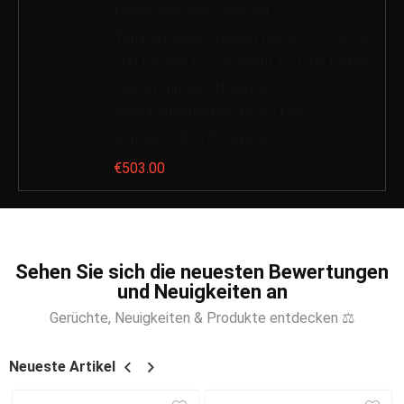
Midea Wasserkocher mit
Temperatureinstellung (40, 60, 70, 80, 90,
100 Degree C ),Edelstahl 1,7 Liter,Kettle
2200W mit Sichtfenster,
Warmhaltefunktion für 60 Min,
Schwarz,MK-17S30B2-E5
€
503.00
Sehen Sie sich die neuesten Bewertungen
und Neuigkeiten an
Gerüchte, Neuigkeiten & Produkte entdecken ⚖
Neueste Artikel