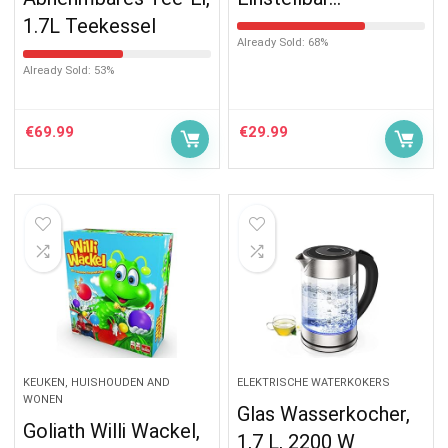
1.7L Teekessel
Already Sold: 68%
Already Sold: 53%
€
69.99
€
29.99
KEUKEN, HUISHOUDEN AND
ELEKTRISCHE WATERKOKERS
WONEN
Glas Wasserkocher,
Goliath Willi Wackel,
1,7 L, 2200 W