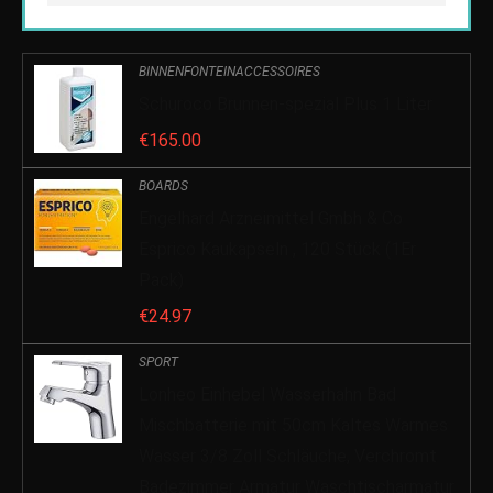
BINNENFONTEINACCESSOIRES
Schuroco Brunnen-spezial Plus 1 Liter
€
165.00
BOARDS
Engelhard Arzneimittel Gmbh & Co
Esprico Kaukapseln , 120 Stück (1Er
Pack)
€
24.97
SPORT
Lonheo Einhebel Wasserhahn Bad
Mischbatterie mit 50cm Kaltes Warmes
Wasser 3/8 Zoll Schläuche, Verchromt
Badezimmer Armatur Waschtischarmatur