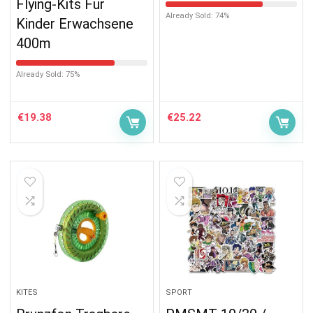
Flying-Kits Für
Already Sold: 74%
Kinder Erwachsene
400m
Already Sold: 75%
€
19.38
€
25.22
KITES
SPORT