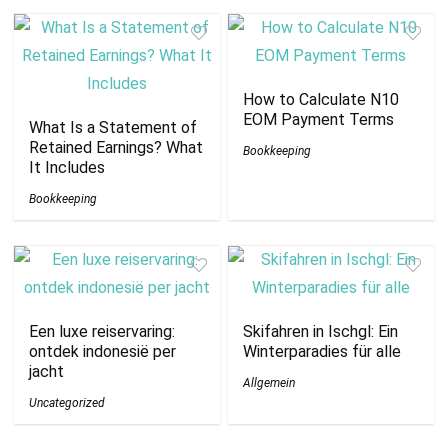
How to Calculate N10
EOM Payment Terms
What Is a Statement of
Retained Earnings? What
Bookkeeping
It Includes
Bookkeeping
Een luxe reiservaring:
Skifahren in Ischgl: Ein
ontdek indonesië per
Winterparadies für alle
jacht
Allgemein
Uncategorized