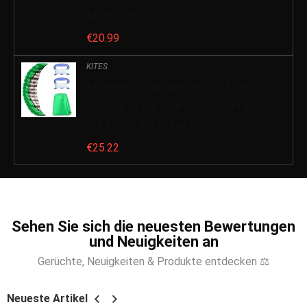
für Waschbecken
€
20.99
KITES
Athemeet Dual Line Parafoil Kite
Outdoor Große Stunt-Fallschirm-Drachen
Mit 2 Griff 30m-Linie Grün.
€
25.22
Sehen Sie sich die neuesten Bewertungen
und Neuigkeiten an
Gerüchte, Neuigkeiten & Produkte entdecken ⚖
Neueste Artikel