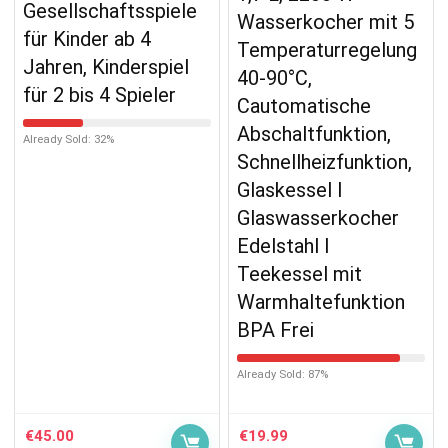
Gesellschaftsspiele
Wasserkocher mit 5
für Kinder ab 4
Temperaturregelung
Jahren, Kinderspiel
40-90°C,
für 2 bis 4 Spieler
Cautomatische
Abschaltfunktion,
Already Sold: 32%
Schnellheizfunktion,
Glaskessel I
Glaswasserkocher
Edelstahl I
Teekessel mit
Warmhaltefunktion
BPA Frei
Already Sold: 87%
€
45.00
€
19.99