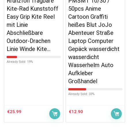
Rrunzfon Tragbare
PMSMT 10/30 /
Kite-Rad Kunststoff
50pcs Anime
Easy Grip Kite Reel
Cartoon Graffiti
mit Linie
heißes Blut JoJo
Abschließbare
Abenteuer Straße
Outdoor-Drachen
Laptop Computer
Linie Winde Kite…
Gepäck wasserdicht
wasserdicht
Already Sold: 19%
Wasserhelm Auto
Aufkleber
Großhandel
Already Sold: 33%
€
25.99
€
12.90