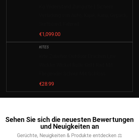
Kg Widerstand Zurrgurte | Sichere
Verladung von Auto, Kajak, Kanu, Gepäck,
Surfboard, Fahrrad
€
1,099.00
KITES
Kite Zubehör Outdoor Drachen Line
Wickler Wickel Rolle Griff Rad Mit
Fliegender Schnur Mit Schloss
€
28.99
Sehen Sie sich die neuesten Bewertungen
und Neuigkeiten an
Gerüchte, Neuigkeiten & Produkte entdecken ⚖