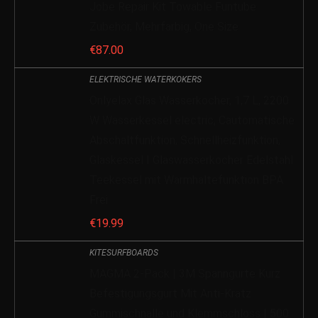
Jobe Repair Kit Towable Funtube
Zubehör, Mehrfarbig, One Size
€
87.00
ELEKTRISCHE WATERKOKERS
Onlyelax Glas Wasserkocher, 1,7 L, 2200
W Wasserkessel electric, Cautomatische
Abschaltfunktion, Schnellheizfunktion,
Glaskessel I Glaswasserkocher Edelstahl
Teekessel mit Warmhaltefunktion BPA
Frei
€
19.99
KITESURFBOARDS
MAGMA 2-Pack | 3M Spanngurte Kurz
Befestigungsgurt Mit Anti-Kratz
Gummischnalle und Klemmschloss | 500