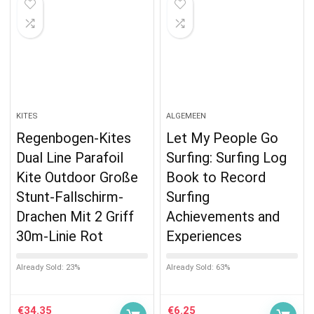
KITES
ALGEMEEN
Regenbogen-Kites
Let My People Go
Dual Line Parafoil
Surfing: Surfing Log
Kite Outdoor Große
Book to Record
Stunt-Fallschirm-
Surfing
Drachen Mit 2 Griff
Achievements and
30m-Linie Rot
Experiences
Already Sold: 23%
Already Sold: 63%
€
34.35
€
6.25