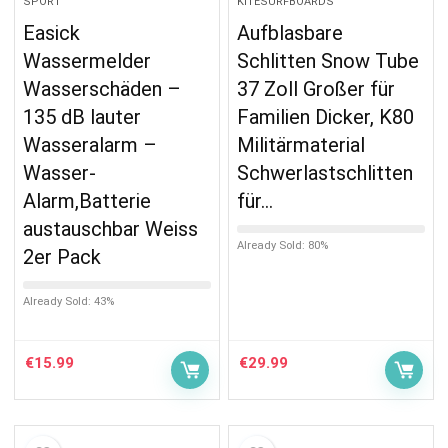
SPORT
KITESURFBOARDS
Easick
Aufblasbare
Wassermelder
Schlitten Snow Tube
Wasserschäden –
37 Zoll Großer für
135 dB lauter
Familien Dicker, K80
Wasseralarm –
Militärmaterial
Wasser-
Schwerlastschlitten
Alarm,Batterie
für…
austauschbar Weiss
Already Sold: 80%
2er Pack
Already Sold: 43%
€
15.99
€
29.99