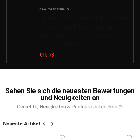
KAARSEN MAKEN
Hefddehy 6 Pack Kerzen Silikon Formen,
Saftige Kaktus Pflanzen Harz Guß Form
für Handgemachte Kerzen, Epoxid Harz,
Weichen Lehm, Wachs
€
15.73
Sehen Sie sich die neuesten Bewertungen
und Neuigkeiten an
Gerüchte, Neuigkeiten & Produkte entdecken ⚖
Neueste Artikel