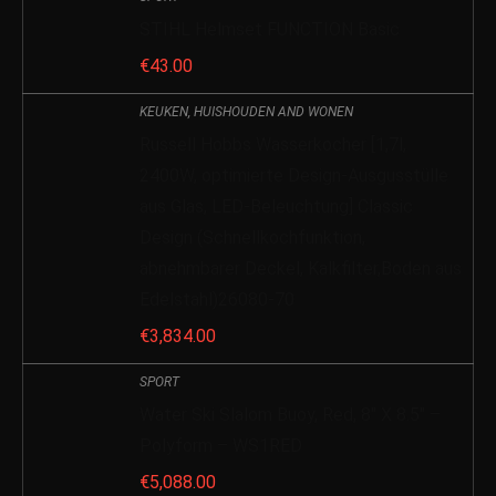
STIHL Helmset FUNCTION Basic
€
43.00
KEUKEN, HUISHOUDEN AND WONEN
Russell Hobbs Wasserkocher [1,7l,
2400W, optimierte Design-Ausgusstülle
aus Glas, LED-Beleuchtung] Classic
Design (Schnellkochfunktion,
abnehmbarer Deckel, Kalkfilter,Boden aus
Edelstahl)26080-70
€
3,834.00
SPORT
Water Ski Slalom Buoy, Red, 8″ X 8.5″ –
Polyform – WS1RED
€
5,088.00