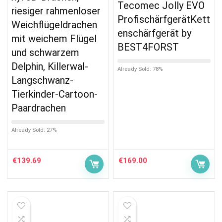
Tecomec Jolly EVO
riesiger rahmenloser
ProfischärfgerätKett
Weichflügeldrachen
enschärfgerät by
mit weichem Flügel
BEST4FORST
und schwarzem
Delphin, Killerwal-
Already Sold: 78%
Langschwanz-
Tierkinder-Cartoon-
Paardrachen
Already Sold: 27%
€
139.69
€
169.00