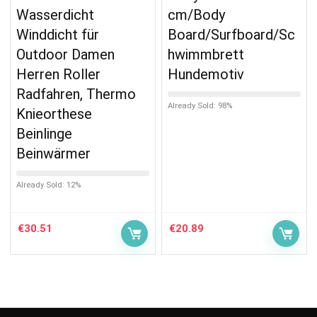
Wasserdicht
cm/Body
Winddicht für
Board/Surfboard/Sc
Outdoor Damen
hwimmbrett
Herren Roller
Hundemotiv
Radfahren, Thermo
Already Sold: 98%
Knieorthese
Beinlinge
Beinwärmer
Already Sold: 12%
€
30.51
€
20.89