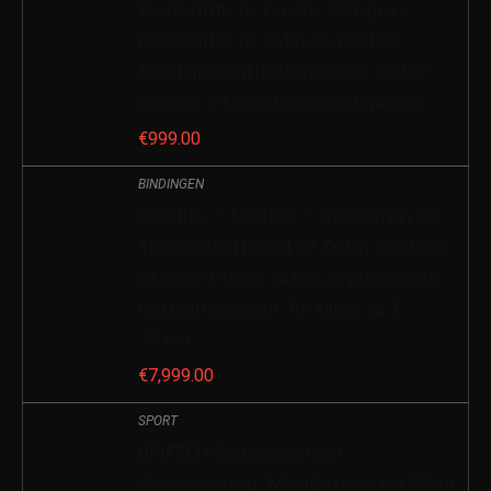
Kreidestifte für Fenster Vorlagen –
Kreidestifte für Tafel Abwaschbar –
Fenstermalstifte Abwaschbar Kinder –
inklusive 2 Malvorlagen als Download
€
999.00
BINDINGEN
AquaPlay – LockBox – Wasserbahn als
Transportkoffer mit 27 Teilen, Spieleset
inklusive 1 Hippo Wilma, Amphibienauto
und Containerboot, für Kinder ab 3
Jahren
€
7,999.00
SPORT
GRIFEMA Bad Wasserhahn
Wassersparend- Mischbatterie mit 50cm