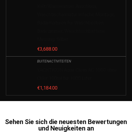
Kalt/Warmwasser Anschluss,
Waschtischarmatur Infache Montage,
Badarmaturen für Waschbecken,
Badezimmer, Waschtischbatterie
Messing, Silber
€
3,688.00
BUITENACTIVITEITEN
YACHTICON Aqua Clean AC 1000 ohne
Chlor 100ml für 1000 Liter
€
1,184.00
Sehen Sie sich die neuesten Bewertungen
und Neuigkeiten an