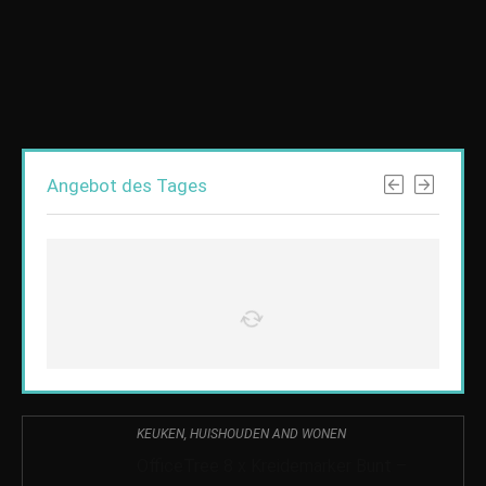
Angebot des Tages
KEUKEN, HUISHOUDEN AND WONEN
OfficeTree 8 x Kreidemarker Bunt –