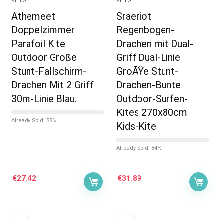
KITES
KITES
Athemeet
Sraeriot
Doppelzimmer
Regenbogen-
Parafoil Kite
Drachen mit Dual-
Outdoor Große
Griff Dual-Linie
Stunt-Fallschirm-
GroÃŸe Stunt-
Drachen Mit 2 Griff
Drachen-Bunte
30m-Linie Blau.
Outdoor-Surfen-
Kites 270x80cm
Already Sold: 58%
Kids-Kite
Already Sold: 84%
€
27.42
€
31.89