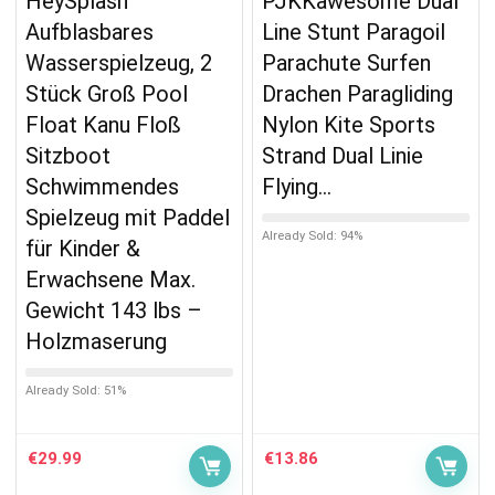
HeySplash
PJKKawesome Dual
Aufblasbares
Line Stunt Paragoil
Wasserspielzeug, 2
Parachute Surfen
Stück Groß Pool
Drachen Paragliding
Float Kanu Floß
Nylon Kite Sports
Sitzboot
Strand Dual Linie
Schwimmendes
Flying…
Spielzeug mit Paddel
Already Sold: 94%
für Kinder &
Erwachsene Max.
Gewicht 143 lbs –
Holzmaserung
Already Sold: 51%
€
29.99
€
13.86