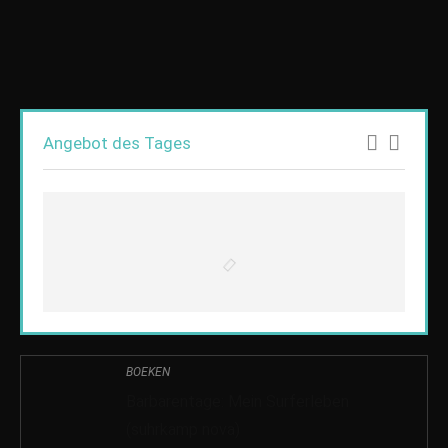
Angebot des Tages
BOEKEN
Barbarentage: Mein Surferleben
(suhrkamp nova)