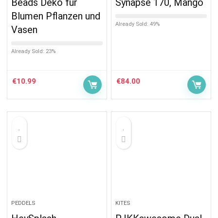
Beads Deko für
Synapse 170, Mango
Blumen Pflanzen und
Already Sold: 49%
Vasen
Already Sold: 23%
€
10.99
€
84.00
PEDDELS
KITES