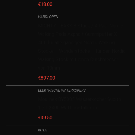
€
18.00
HARDLOPEN
MIGHTY PEAKS 8 Stück / 4 Paar Nordic
Walking Pads Asphalt Gummipuffer X-
4LT für alle gängigen Nordic Walking
Stöcke – Wanderstöcke – für den Nordic
Walking Stock mit einen Durchmesser
von 10mm
€
897.00
ELEKTRISCHE WATERKOKERS
Moulinex BY5305 Wasserkocher Subito
1.7 l, 2400 Watt, metallic-rot
€
39.50
KITES