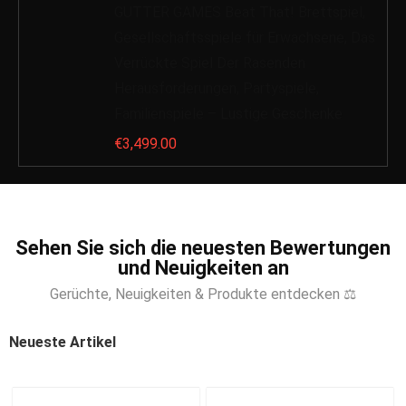
GUTTER GAMES Beat That! Brettspiel,
Gesellschaftsspiele für Erwachsene, Das
Verrückte Spiel Der Rasenden
Herausforderungen, Partyspiele,
Familienspiele – Lustige Geschenke
€
3,499.00
Sehen Sie sich die neuesten Bewertungen
und Neuigkeiten an
Gerüchte, Neuigkeiten & Produkte entdecken ⚖
Neueste Artikel