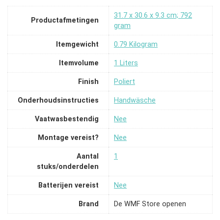
‎31.7 x 30.6 x 9.3 cm; 792
Productafmetingen
gram
Itemgewicht
‎0.79 Kilogram
Itemvolume
‎1 Liters
Finish
‎Poliert
Onderhoudsinstructies
‎Handwäsche
Vaatwasbestendig
‎Nee
Montage vereist?
‎Nee
Aantal
‎1
stuks/onderdelen
Batterijen vereist
‎Nee
Brand
De WMF Store openen