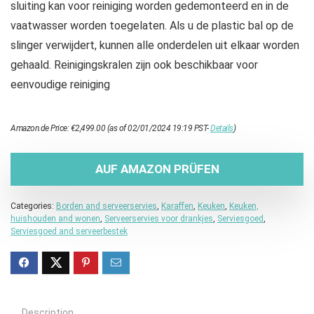
sluiting kan voor reiniging worden gedemonteerd en in de
vaatwasser worden toegelaten. Als u de plastic bal op de
slinger verwijdert, kunnen alle onderdelen uit elkaar worden
gehaald. Reinigingskralen zijn ook beschikbaar voor
eenvoudige reiniging
Amazon.de Price:
€
2,499.00
(as of 02/01/2024 19:19 PST-
Details
)
AUF AMAZON PRÜFEN
Categories:
Borden and serveerservies
,
Karaffen
,
Keuken
,
Keuken,
huishouden and wonen
,
Serveerservies voor drankjes
,
Serviesgoed
,
Serviesgoed and serveerbestek
Description