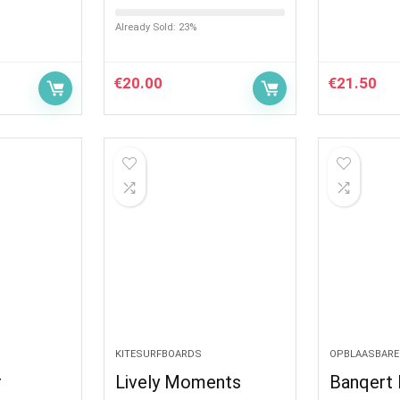
Already Sold: 23%
€
20.00
€
21.50
KITESURFBOARDS
OPBLAASBARE
r
Lively Moments
Banqert 