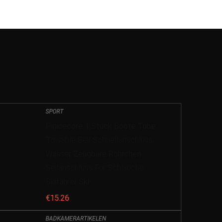
SPORT
Pinicecore 1 Stück Boote Tube
Towable Seil Schnellanschluss,
Wasser Zeugbare Röhrchen
Seilanschluss Für Schläuche
Skifahrer Ski
€
15.26
BADKAMERARTIKELEN