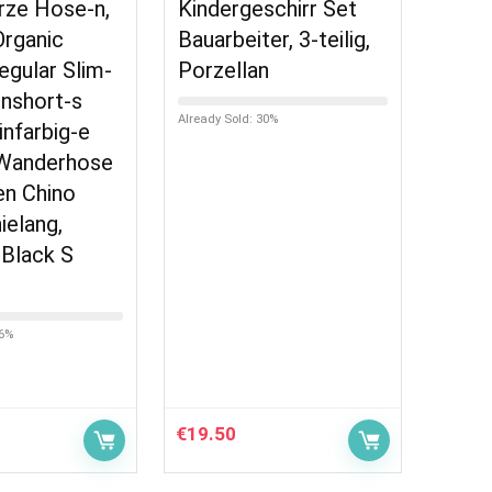
rze Hose-n,
Kindergeschirr Set
rganic
Bauarbeiter, 3-teilig,
egular Slim-
Porzellan
enshort-s
Already Sold: 30%
infarbig-e
 Wanderhose
en Chino
ielang,
Black S
56%
€
19.50