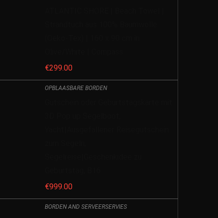
ATLANTIC SHORE | Beach Towel |
Strandtuch aus 100% Baumwolle
(Oeko-Tex) | 160 x 90 cm in
Olive/White | Compass
€
299.00
OPBLAASBARE BORDEN
Gutschein oder Geburtstagskarte mit
3D Pop up Segelboot,
Yacht|Ausgefallener Reisegutschein
zum Segeln,
Segelreise|Geschenkidee zu
Geburtstag, B16
€
999.00
BORDEN AND SERVEERSERVIES