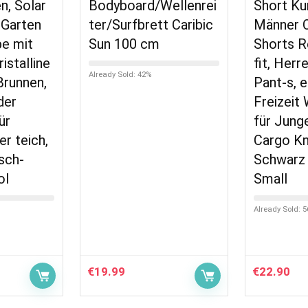
n, Solar
Bodyboard/Wellenrei
Short Ku
Garten
ter/Surfbrett Caribic
Männer O
e mit
Sun 100 cm
Shorts R
stalline
fit, Herr
Already Sold: 42%
Brunnen,
Pant-s, e
der
Freizeit
ür
für Jung
er teich,
Cargo Kn
sch-
Schwarz 
ol
Small
Already Sold: 
€
19.99
€
22.90