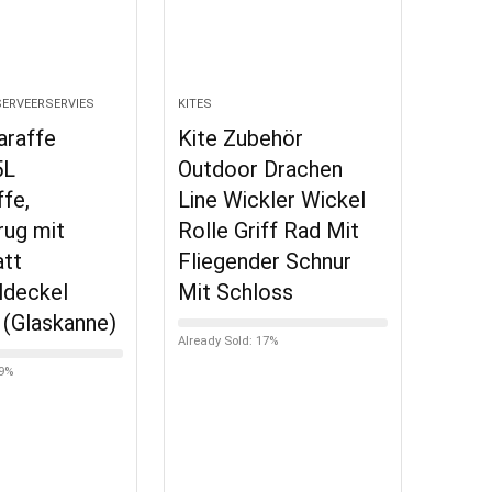
SERVEERSERVIES
KITES
araffe
Kite Zubehör
5L
Outdoor Drachen
ffe,
Line Wickler Wickel
rug mit
Rolle Griff Rad Mit
att
Fliegender Schnur
ldeckel
Mit Schloss
 (Glaskanne)
Already Sold: 17%
89%