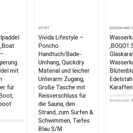
SPORT
BORDEN AND 
lpaddel
Vivida Lifestyle –
Wasserk
l,Boat
Poncho
,BOQO1.
 –
Handtuch/Bade-
Glaskara
gierung
Umhang, Quickdry
Wasserk
del mit
Material und leicher
Blütenbl
n
Unterarm Zugang,
Edelstah
er für
Große Tasche mit
Karaffen
 Boot,
Reisverschluss für
Already Sold: 
boot
die Sauna, den
Strand, zum Surfen &
Schwimmen, Tiefes
Blau S/M