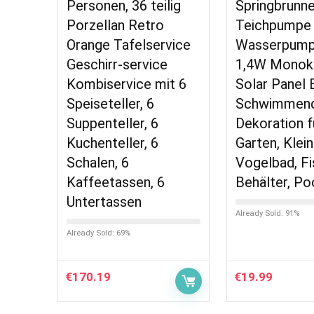
Personen, 36 teilig
Springbrunne
Porzellan Retro
Teichpumpe 
Orange Tafelservice
Wasserpump
Geschirr-service
1,4W Monokri
Kombiservice mit 6
Solar Panel 
Speiseteller, 6
Schwimmen
Suppenteller, 6
Dekoration f
Kuchenteller, 6
Garten, Klein
Schalen, 6
Vogelbad, Fi
Kaffeetassen, 6
Behälter, Po
Untertassen
Already Sold: 91%
Already Sold: 69%
€
170.19
€
19.99