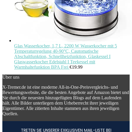
Glas Wasserkocher, 1,7 L, 2200 W Wasserkocher mit 5
Temperaturregelung 40-90°C, Cautomatische
Abschaltfunktion, Schnellheizfunktion, Glaskessel I
Glaswasserkocher Edelstahl I Teekessel mit
Warmhaltefunktion BPA Frei
€
19.99
Über uns
X-Tremer.de ist eine moderne All-in-One-Preisvergleichs- und
Bewertungswebsite, die die besten Angebote auf Amazon bietet und
Sie durch die neuesten hinzugefügten Blogs auf dem Laufenden
hält. Alle Bilder unterliegen dem Urheberrecht ihrer jeweiligen
Eigentümer. Alle zitierten Inhalte stammen aus ihren jeweiligen
Quellen.
TRETEN SIE UNSERER EXKLUSIVEN MAIL-LISTE BEI