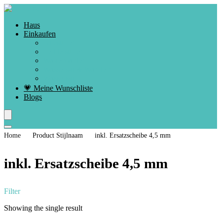
Haus
Einkaufen
Kitesurfen
Peddelsurfen
Wakeboarden
Wasserski & Wandern
Wasserski
💗 Meine Wunschliste
Blogs
Home
Product Stijlnaam
inkl. Ersatzscheibe 4,5 mm
inkl. Ersatzscheibe 4,5 mm
Filter
Showing the single result