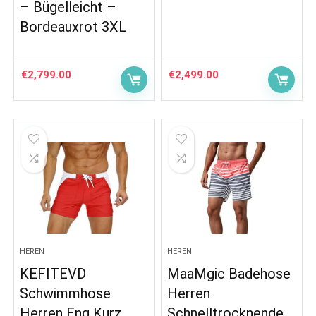
– Bügelleicht –
Bordeauxrot 3XL
€
2,799.00
€
2,499.00
HEREN
HEREN
KEFITEVD
MaaMgic Badehose
Schwimmhose
Herren
Herren Eng Kurz
Schnelltrocknende