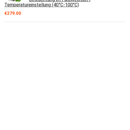
Temperatureinstellung (40°C-100°C)
€
279.00
Tuomico 16PSI Hochdruck-SUP-Pumpe 12 V
DC Intelligente zweistufige aufblasbare Stand-
up-Board-Pumpe mit Zigarettenanzünder und
Schlauch für SUP-Paddel und aufblasbares
€
69.99
LEGO 31118 Creator 3-in-1 Surfer-Strandhaus,
mit Leuchtturm, Poolhaus, Tier-Figuren wie
Delfin und Schildkröte, inkl. 2 Minifiguren,
kreatives Spielzeug ab 8 Jahren, Geschenk für
Mädchen und Jungen
€
509.00
Wasserperlen Wasserkugeln Mix Aquaperlen
Water Beads Deko für Blumen Pflanzen und
Vasen