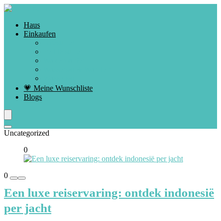
Haus
Einkaufen
Kitesurfen
Peddelsurfen
Wakeboarden
Wasserski & Wandern
Wasserski
💗 Meine Wunschliste
Blogs
Uncategorized
0
0
Een luxe reiservaring: ontdek indonesië
per jacht