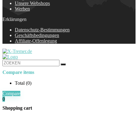
Unsere Webshops
Werben
Erklärungen
Datenschutz-Bestimmungen
Geschäftsbedingungen
Affiliate-Offenlegung
Compare items
Total (
0
)
Compare
0
Shopping cart