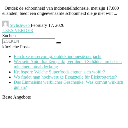
Ontdek de schoonheid van indonesiëIndonesië, met zijn 17.000
eilanden, biedt een ongeëvenaarde schoonheid die je niet wilt ...
Stylishweb
February 17, 2026
LEES VERDER
Suchen
kürzliche Posts
Een luxe reiservaring: ontdek indonesië per jacht
Wer sein Auto draußen parkt, verhindert Schäden am besten
mit einer autoabdeckung
Kraftsport: Welche Superfoods eignen sich wofür?
Wo findet man hochwertige Ersatzteile für Elektrogeräte?
Das Einmaleins werblicher Geschenke: Was kommt wirklich
gut an?
Beste Angebote