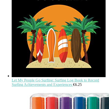
Let My People Go Surfing: Surfing Log Book to Record
Surfing Achievements and Experiences
€
6.25