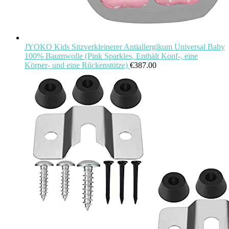
JYOKO Kids Sitzverkleinerer Antiallergikum Universal Baby
100% Baumwolle (Pink Sparkles, Enthält Kopf-, eine
Körper- und eine Rückenstütze)
€
387.00