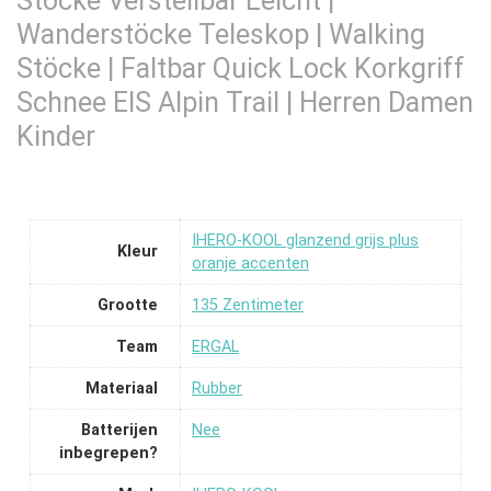
Stöcke Verstellbar Leicht |
Wanderstöcke Teleskop | Walking
Stöcke | Faltbar Quick Lock Korkgriff
Schnee EIS Alpin Trail | Herren Damen
Kinder
‎IHERO-KOOL glanzend grijs plus
Kleur
oranje accenten
Grootte
‎135 Zentimeter
Team
‎ERGAL
Materiaal
‎Rubber
Batterijen
‎Nee
inbegrepen?