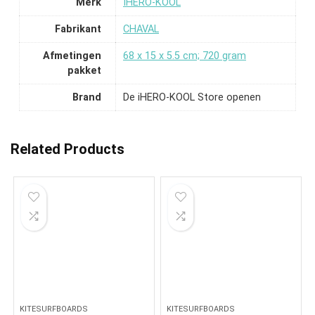
Merk
‎IHERO-KOOL
Fabrikant
‎CHAVAL
Afmetingen
‎68 x 15 x 5.5 cm; 720 gram
pakket
Brand
De iHERO-KOOL Store openen
Related Products
KITESURFBOARDS
KITESURFBOARDS