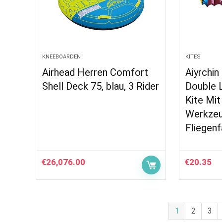
KNEEBOARDEN
KITES
Airhead Herren Comfort
Aiyrchin
Shell Deck 75, blau, 3 Rider
Double L
Kite Mi
Werkzeu
Fliegenf
€
26,076.00
€
20.35
1
2
3