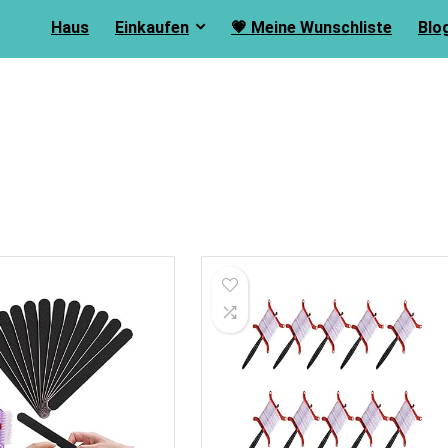
Haus
Einkaufen
💗 Meine Wunschliste
Blo