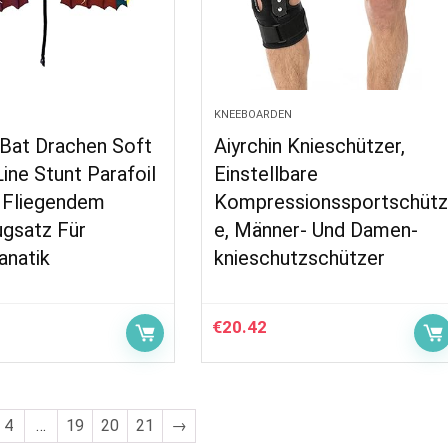
KNEEBOARDEN
 Bat Drachen Soft
Aiyrchin Knieschützer,
ine Stunt Parafoil
Einstellbare
t Fliegendem
Kompressionssportschüt
gsatz Für
e, Männer- Und Damen-
anatik
knieschutzschützer
€
20.42
4
…
19
20
21
→