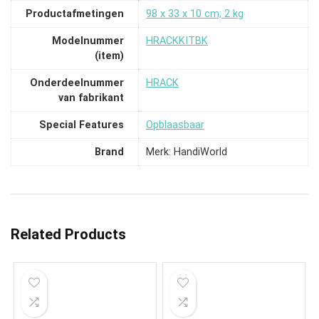
Productafmetingen
‎98 x 33 x 10 cm; 2 kg
Modelnummer
‎HRACKKITBK
(item)
Onderdeelnummer
‎HRACK
van fabrikant
Special Features
‎Opblaasbaar
Brand
Merk: HandiWorld
Related Products