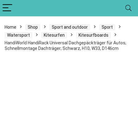
Home
Shop
Sport and outdoor
Sport
Watersport
Kitesurfen
Kitesurfboards
HandiWorld HandiRack Universal Dachgepäckträger für Autos;
Schnellmontage Dachträger; Schwarz, H10, W33, D146cm