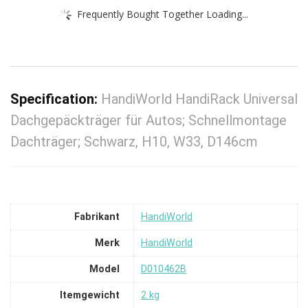
Frequently Bought Together Loading...
Specification:
HandiWorld HandiRack Universal
Dachgepäckträger für Autos; Schnellmontage
Dachträger; Schwarz, H10, W33, D146cm
Fabrikant
‎HandiWorld
Merk
‎HandiWorld
Model
‎D010462B
Itemgewicht
‎2 kg