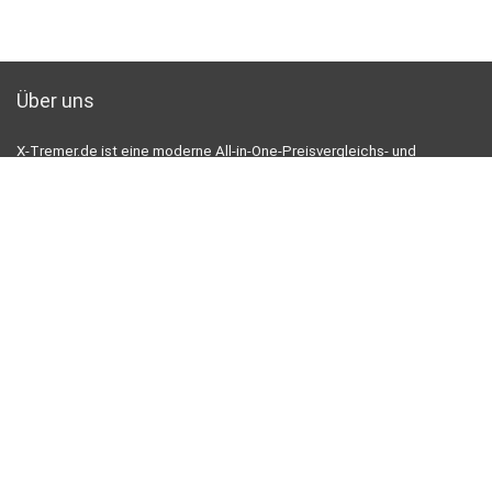
Über uns
X-Tremer.de ist eine moderne All-in-One-Preisvergleichs- und
Bewertungswebsite, die die besten Angebote auf Amazon bietet und
Sie durch die neuesten hinzugefügten Blogs auf dem Laufenden hält.
Alle Bilder unterliegen dem Urheberrecht ihrer jeweiligen Eigentümer.
Alle zitierten Inhalte stammen aus ihren jeweiligen Quellen.
TRETEN SIE UNSERER EXKLUSIVEN MAIL-LISTE BEI