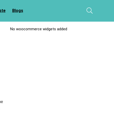
ste
Blogs
No woocommerce widgets added
ne
e