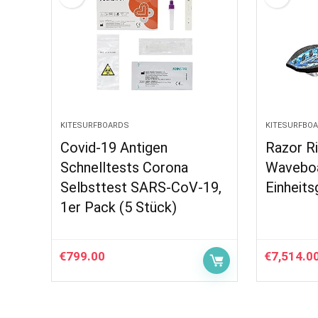
KITESURFBOARDS
KITESURFBO
Covid-19 Antigen
Razor Ri
Schnelltests Corona
Waveboa
Selbsttest SARS-CoV-19,
Einheit
1er Pack (5 Stück)
€
799.00
€
7,514.0