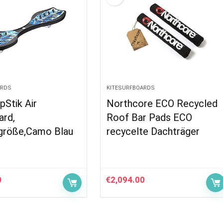
ARDS
KITESURFBOARDS
pStik Air
Northcore ECO Recycled
rd,
Roof Bar Pads ECO
sgröße,Camo Blau
recycelte Dachträger
0
€
2,094.00