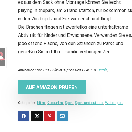
es aus dem Sack ohne Montage können Sie leicht
playing.In thepark, am Strand starten, nur bekommen si
in den Wind spitz und Sie’ wieder ab und fliegt.
Die Drachen fliegen ist zweifellos eine unterhaltsame
Aktivität für Kinder und Erwachsene. Verwenden Sie es,
jede offene Fläche, von den Stränden zu Parks und
genießen Sie mit Ihrer Familie verbringen Zeit.
Amazon.de Price:
€
13.72
(as of 31/12/2023 17:42 PST-
Details
)
AUF AMAZON PRÜFEN
Categories:
Kites
,
Kitesurfen
,
Sport
,
Sport and outdoor
,
Watersport