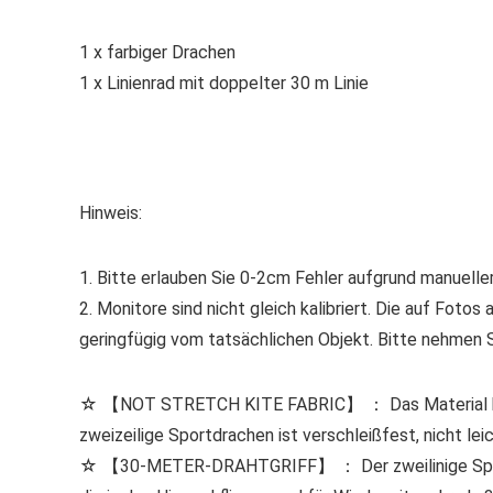
1 x farbiger Drachen
1 x Linienrad mit doppelter 30 m Linie
Hinweis:
1. Bitte erlauben Sie 0-2cm Fehler aufgrund manueller
2. Monitore sind nicht gleich kalibriert. Die auf Fot
geringfügig vom tatsächlichen Objekt. Bitte nehmen S
☆ 【NOT STRETCH KITE FABRIC】 ： Das Material beste
zweizeilige Sportdrachen ist verschleißfest, nicht lei
☆ 【30-METER-DRAHTGRIFF】 ： Der zweilinige Sport