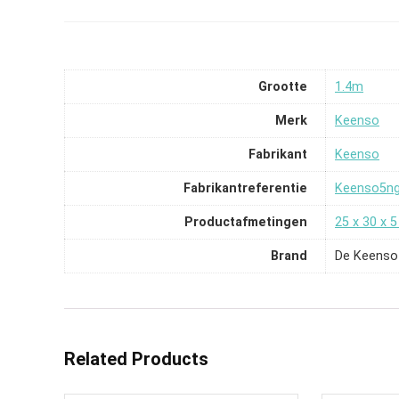
Grootte
‎1.4m
Merk
‎Keenso
Fabrikant
‎Keenso
Fabrikantreferentie
‎Keenso5n
Productafmetingen
‎25 x 30 x 
Brand
De Keenso
Related Products