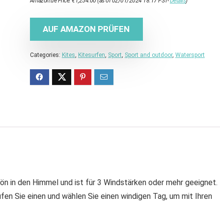
Amazon.de Price:
€
1,254.00
(as of 02/01/2024 18:17 PST-
Details
)
AUF AMAZON PRÜFEN
Categories:
Kites
,
Kitesurfen
,
Sport
,
Sport and outdoor
,
Watersport
hön in den Himmel und ist für 3 Windstärken oder mehr geeignet.
en Sie einen und wählen Sie einen windigen Tag, um mit Ihren