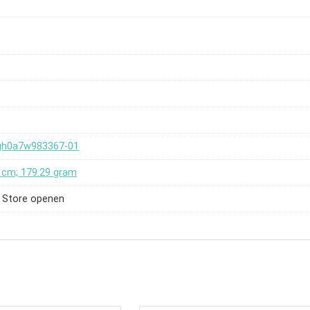
gh0a7w983367-01
5 cm; 179.29 gram
 Store openen