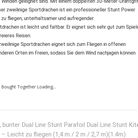
 3 Winden geeignet sind. Mit einem doppelten 30-Meter-Drahtgrif
linige Sportdrachen ist ein professioneller Stunt Power
ch zu fliegen, unterhaltsamer und aufregender.
en ist leicht und faltbar. Er eignet sich sehr gut zum Spiel
eieres Reisen.
ige Sportdrachen eignet sich zum Fliegen in offenen
nderen Orten im Freien, sodass Sie dem Wind nachjagen können.
 Bought Together Loading...
bunter Dual Line Stunt Parafoil Dual Line Stunt Kit
 – Leicht zu fliegen (1,4 m / 2 m / 2,7 m)(1.4m)