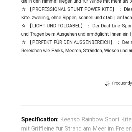
die in den Himmel fliegen und für Winde mit mehr als
☆ 【PROFESSIONAL STUNT POWER KITE】 ： Dieser zwei
Kite, zweilinig, ohne Rippen, schnell und stabil, einfa
☆ 【LICHT UND FOLDABEL】 ： Der Dual-Line-Sportdrach
und Tragen beim Ausgehen und ermöglicht Ihnen ein fr
☆ 【PERFEKT FÜR DEN AUSSENBEREICH】 ： Der zweilin
Bereichen wie Parks, Meeren, Stränden, Wiesen und a
Frequently
Specification:
Keenso Rainbow Sport Kite, 
mit Griffleine für Strand am Meer im Freien