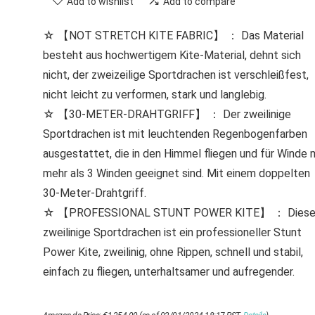
Add to wishlist
Add to compare
☆ 【NOT STRETCH KITE FABRIC】 ： Das Material
besteht aus hochwertigem Kite-Material, dehnt sich
nicht, der zweizeilige Sportdrachen ist verschleißfest,
nicht leicht zu verformen, stark und langlebig.
☆ 【30-METER-DRAHTGRIFF】 ： Der zweilinige
Sportdrachen ist mit leuchtenden Regenbogenfarben
ausgestattet, die in den Himmel fliegen und für Winde 
mehr als 3 Winden geeignet sind. Mit einem doppelten
30-Meter-Drahtgriff.
☆ 【PROFESSIONAL STUNT POWER KITE】 ： Diese
zweilinige Sportdrachen ist ein professioneller Stunt
Power Kite, zweilinig, ohne Rippen, schnell und stabil,
einfach zu fliegen, unterhaltsamer und aufregender.