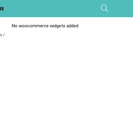
gs
No woocommerce widgets added
m /